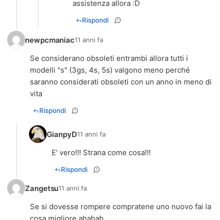
assistenza allora :D
Rispondi
newpcmaniac
11 anni fa
Se considerano obsoleti entrambi allora tutti i
modelli "s" (3gs, 4s, 5s) valgono meno perché
saranno considerati obsoleti con un anno in meno di
vita
Rispondi
GianpyD
11 anni fa
E' vero!!! Strana come cosa!!!
Rispondi
Zangetsu
11 anni fa
Se si dovesse rompere compratene uno nuovo fai la
cosa migliore ahahah