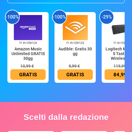
-100%
-100%
-29%
In evidenza
In evidenza
In evidenza
Amazon Music
Audible: Gratis 30
Logitech MX 
Unlimited GRATIS
gg
S Tastiera
30gg
Wireless (G
10,99 €
9,99 €
119,99 €
GRATIS
GRATIS
84,99 €
Scelti dalla redazione