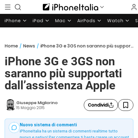
iPhone
iPad
Mac
AirPods
Watch
Home
/
News
/
iPhone 3G e 3GS non saranno più supportati dall’assistenza Apple
iPhone 3G e 3GS non
saranno più supportati
dall’assistenza Apple
Giuseppe Migliorino
Condividi
15 Maggio 2015
Nuovo sistema di commenti
iPhoneItalia ha un sistema di commenti realtime tutto
nuovo e nativo! Per commentare ti basta creare un account