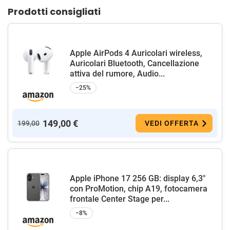
Prodotti consigliati
Apple AirPods 4 Auricolari wireless,
Auricolari Bluetooth, Cancellazione
attiva del rumore, Audio...
−25%
149,00 €
199,00
VEDI OFFERTA
Apple iPhone 17 256 GB: display 6,3"
con ProMotion, chip A19, fotocamera
frontale Center Stage per...
−8%