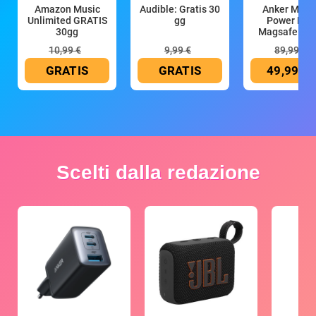
Amazon Music
Audible: Gratis 30
Anker Mag
Unlimited GRATIS
gg
Power Ban
30gg
Magsafe 10
mAh
10,99 €
9,99 €
89,99 €
GRATIS
GRATIS
49,99 €
Scelti dalla redazione