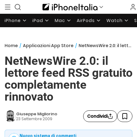
iPhone
iPad
Mac
AirPods
Watch
Home
/
Applicazioni App Store
/
NetNewsWire 2.0: il lettore feed RSS gratuito completamente rinnovato
NetNewsWire 2.0: il
lettore feed RSS gratuito
completamente
rinnovato
Giuseppe Migliorino
Condividi
23 Settembre 2009
Nuovo sistema di commenti