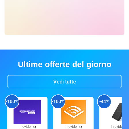
Ultime offerte del giorno
Vedi tutte
-100%
-100%
-44%
In evidenza
In evidenza
In evidenza