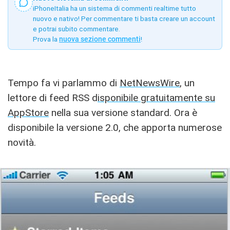
iPhoneItalia ha un sistema di commenti realtime tutto
nuovo e nativo! Per commentare ti basta creare un account
e potrai subito commentare.
Prova la
nuova sezione commenti
!
Tempo fa vi parlammo di
NetNewsWire
, un
lettore di feed RSS d
isponibile gratuitamente su
AppStore
nella sua versione standard. Ora è
disponibile la versione 2.0, che apporta numerose
novità.