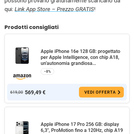
possono provarlo gratuitamente scaricano da
qui:
Link App Store – Prezzo GRATIS
!
Prodotti consigliati
Apple iPhone 16e 128 GB: progettato
per Apple Intelligence, con chip A18,
un’autonomia grandiosa...
−8%
569,49 €
619,00
VEDI OFFERTA
Apple iPhone 17 Pro 256 GB: display
6,3", ProMotion fino a 120Hz, chip A19