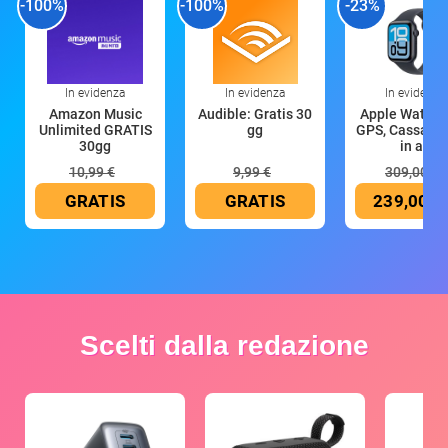
-100%
-100%
-23%
In evidenza
In evidenza
In evidenza
Amazon Music
Audible: Gratis 30
Apple Watch 
Unlimited GRATIS
gg
GPS, Cassa 4
30gg
in all
10,99 €
9,99 €
309,00 €
GRATIS
GRATIS
239,00 €
Scelti dalla redazione