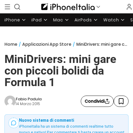
iPhone
iPad
Mac
AirPods
Watch
Home
/
Applicazioni App Store
/
MiniDrivers: mini gare con piccoli bolidi da Formula 1
MiniDrivers: mini gare
con piccoli bolidi da
Formula 1
Fabio Padula
Condividi
14 Marzo 2015
Nuovo sistema di commenti
iPhoneItalia ha un sistema di commenti realtime tutto
nuovo e nativo! Per commentare ti basta creare un account