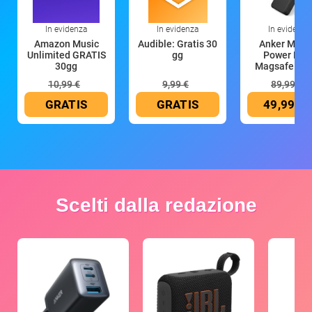
In evidenza
In evidenza
In evidenza
Amazon Music
Audible: Gratis 30
Anker Mag
Unlimited GRATIS
gg
Power Ban
30gg
Magsafe 10
mAh
10,99 €
9,99 €
89,99 €
GRATIS
GRATIS
49,99 €
Scelti dalla redazione