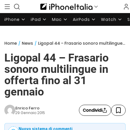
iPhone
iPad
Mac
AirPods
Watch
Home
/
News
/
Ligopal 44 – Frasario sonoro multilingue in offerta fino al 31 gennaio
Ligopal 44 – Frasario
sonoro multilingue in
offerta fino al 31
gennaio
Enrico Ferro
Condividi
29 Gennaio 2015
Nuovo sistema di commenti