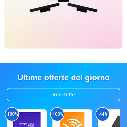
Ultime offerte del giorno
Vedi tutte
-100%
-100%
-44%