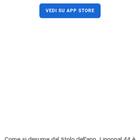
VEDI SU APP STORE
Come si desume dal titolo dell’app, Lingopal 44 è