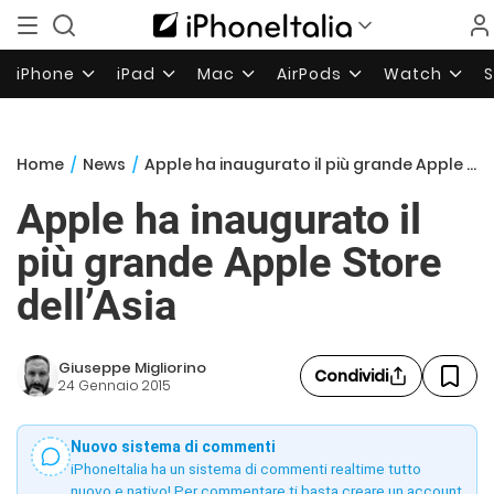
iPhone
iPad
Mac
AirPods
Watch
Home
/
News
/
Apple ha inaugurato il più grande Apple Store dell’Asia
Apple ha inaugurato il
più grande Apple Store
dell’Asia
Giuseppe Migliorino
Condividi
24 Gennaio 2015
Nuovo sistema di commenti
iPhoneItalia ha un sistema di commenti realtime tutto
nuovo e nativo! Per commentare ti basta creare un account