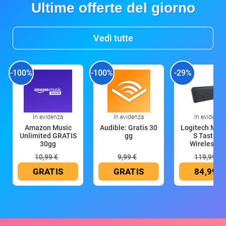
Ultime offerte del giorno
Vedi tutte
-100%
-100%
-29%
In evidenza
In evidenza
In evidenza
Amazon Music
Audible: Gratis 30
Logitech MX 
Unlimited GRATIS
gg
S Tastiera
30gg
Wireless (G
10,99 €
9,99 €
119,99 €
GRATIS
GRATIS
84,99 €