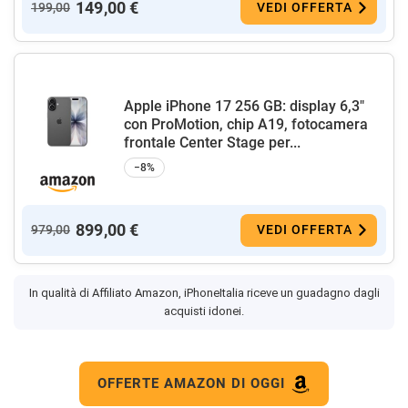
149,00 €
199,00
VEDI OFFERTA
Apple iPhone 17 256 GB: display 6,3"
con ProMotion, chip A19, fotocamera
frontale Center Stage per...
−8%
899,00 €
979,00
VEDI OFFERTA
In qualità di Affiliato Amazon, iPhoneItalia riceve un guadagno dagli
acquisti idonei.
OFFERTE AMAZON DI OGGI