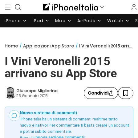
iPhone
iPad
Mac
AirPods
Watch
Home
/
Applicazioni App Store
/
I Vini Veronelli 2015 arrivano su App Store
I Vini Veronelli 2015
arrivano su App Store
Giuseppe Migliorino
Condividi
25 Gennaio 2015
Nuovo sistema di commenti
iPhoneItalia ha un sistema di commenti realtime tutto
nuovo e nativo! Per commentare ti basta creare un account
e potrai subito commentare.
Prova la
nuova sezione commenti
!