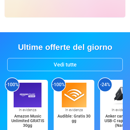
Ultime offerte del giorno
Vedi tutte
-100%
-100%
-24%
In evidenza
In evidenza
In evidenza
Amazon Music
Audible: Gratis 30
Anker caricat
Unlimited GRATIS
gg
USB-C rapido
30gg
(Nano