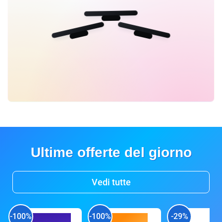
Ultime offerte del giorno
Vedi tutte
-100%
-100%
-29%