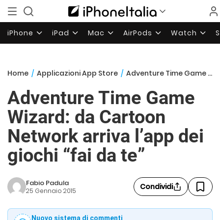
iPhone
iPad
Mac
AirPods
Watch
Home
/
Applicazioni App Store
/
Adventure Time Game Wizard: da Cartoon Network arriva l’app dei giochi “fai da te”
Adventure Time Game
Wizard: da Cartoon
Network arriva l’app dei
giochi “fai da te”
Fabio Padula
Condividi
25 Gennaio 2015
Nuovo sistema di commenti