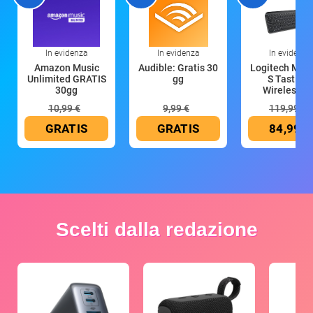
In evidenza
In evidenza
In evidenza
Amazon Music
Audible: Gratis 30
Logitech MX 
Unlimited GRATIS
gg
S Tastiera
30gg
Wireless (G
10,99 €
9,99 €
119,99 €
GRATIS
GRATIS
84,99 €
Scelti dalla redazione