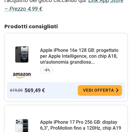
l’acquisto del gioco
cliccando
qui:
Link App Store
– Prezzo 4,99 €
.
Prodotti consigliati
Apple iPhone 16e 128 GB: progettato
per Apple Intelligence, con chip A18,
un’autonomia grandiosa...
−8%
569,49 €
619,00
VEDI OFFERTA
Apple iPhone 17 Pro 256 GB: display
6,3", ProMotion fino a 120Hz, chip A19