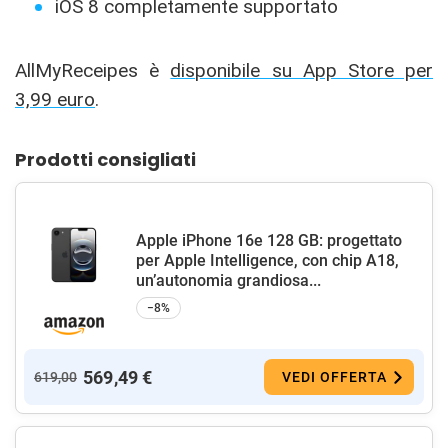
iOS 8 completamente supportato
AllMyReceipes è
disponibile su App Store per
3,99 euro
.
Prodotti consigliati
Apple iPhone 16e 128 GB: progettato
per Apple Intelligence, con chip A18,
un’autonomia grandiosa...
−8%
569,49 €
619,00
VEDI OFFERTA