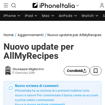
iPhone
iPad
Mac
AirPods
Watch
Home
/
Aggiornamenti
/
Nuovo update per AllMyRecipes
Nuovo update per
AllMyRecipes
Giuseppe Migliorino
Condividi
17 Gennaio 2015
Nuovo sistema di commenti
iPhoneItalia ha un sistema di commenti realtime tutto
nuovo e nativo! Per commentare ti basta creare un account
e potrai subito commentare.
Prova la
nuova sezione commenti
!