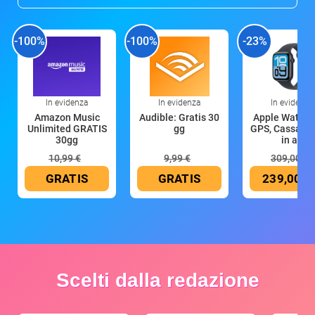
-100%
-100%
-23%
In evidenza
In evidenza
In evidenza
Amazon Music
Audible: Gratis 30
Apple Watch 
Unlimited GRATIS
gg
GPS, Cassa 4
30gg
in all
10,99 €
9,99 €
309,00 €
GRATIS
GRATIS
239,00 €
Scelti dalla redazione