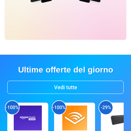
Ultime offerte del giorno
Vedi tutte
-100%
-100%
-29%