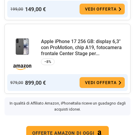
149,00 €
199,00
VEDI OFFERTA
Apple iPhone 17 256 GB: display 6,3"
con ProMotion, chip A19, fotocamera
frontale Center Stage per...
−8%
899,00 €
979,00
VEDI OFFERTA
In qualità di Affiliato Amazon, iPhoneItalia riceve un guadagno dagli
acquisti idonei.
OFFERTE AMAZON DI OGGI