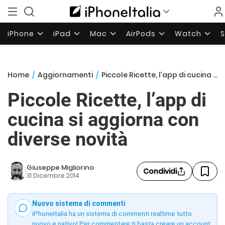
iPhone
iPad
Mac
AirPods
Watch
Home
/
Aggiornamenti
/
Piccole Ricette, l’app di cucina si aggiorna con diverse novità
Piccole Ricette, l’app di
cucina si aggiorna con
diverse novità
Giuseppe Migliorino
Condividi
31 Dicembre 2014
Nuovo sistema di commenti
iPhoneItalia ha un sistema di commenti realtime tutto
nuovo e nativo! Per commentare ti basta creare un account