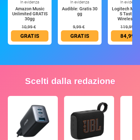
In evidenza
In evidenza
In evidenza
Amazon Music
Audible: Gratis 30
Logitech MX 
Unlimited GRATIS
gg
S Tastiera
30gg
Wireless (G
10,99 €
9,99 €
119,99 €
GRATIS
GRATIS
84,99 €
Scelti dalla redazione