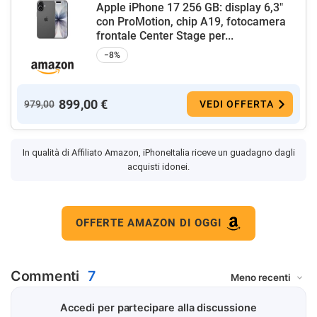
Apple iPhone 17 256 GB: display 6,3"
con ProMotion, chip A19, fotocamera
frontale Center Stage per...
−8%
899,00 €
979,00
VEDI OFFERTA
In qualità di Affiliato Amazon, iPhoneItalia riceve un guadagno dagli
acquisti idonei.
OFFERTE AMAZON DI OGGI
Commenti
7
Accedi per partecipare alla discussione