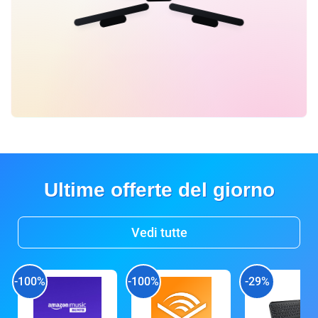
Ultime offerte del giorno
Vedi tutte
-100%
-100%
-29%