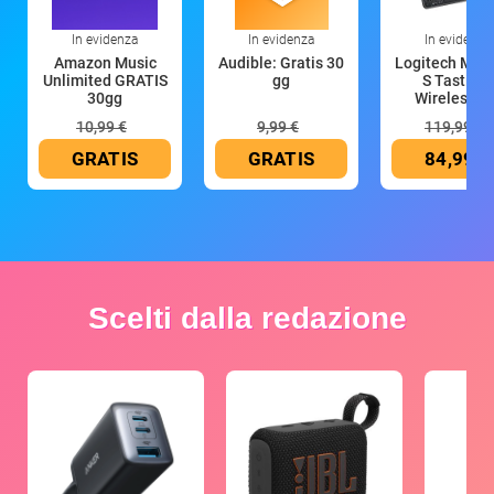
In evidenza
In evidenza
In evidenza
Amazon Music
Audible: Gratis 30
Logitech MX 
Unlimited GRATIS
gg
S Tastiera
30gg
Wireless (G
10,99 €
9,99 €
119,99 €
GRATIS
GRATIS
84,99 €
Scelti dalla redazione