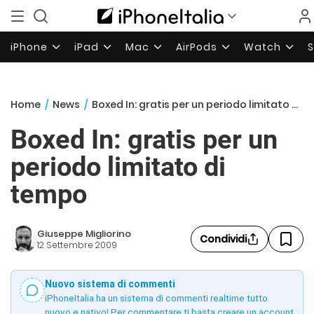
iPhone
iPad
Mac
AirPods
Watch
Home
/
News
/
Boxed In: gratis per un periodo limitato di tempo
Boxed In: gratis per un
periodo limitato di
tempo
Giuseppe Migliorino
Condividi
12 Settembre 2009
Nuovo sistema di commenti
iPhoneItalia ha un sistema di commenti realtime tutto
nuovo e nativo! Per commentare ti basta creare un account