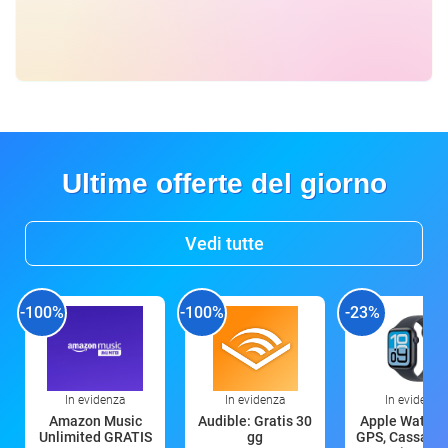
Ultime offerte del giorno
Vedi tutte
-100%
-100%
-23%
In evidenza
In evidenza
In evidenza
Amazon Music
Audible: Gratis 30
Apple Watch 
Unlimited GRATIS
gg
GPS, Cassa 4