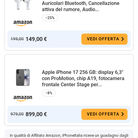
Auricolari Bluetooth, Cancellazione
attiva del rumore, Audio...
−25%
149,00 €
199,00
VEDI OFFERTA
Apple iPhone 17 256 GB: display 6,3"
con ProMotion, chip A19, fotocamera
frontale Center Stage per...
−8%
899,00 €
979,00
VEDI OFFERTA
In qualità di Affiliato Amazon, iPhoneItalia riceve un guadagno dagli