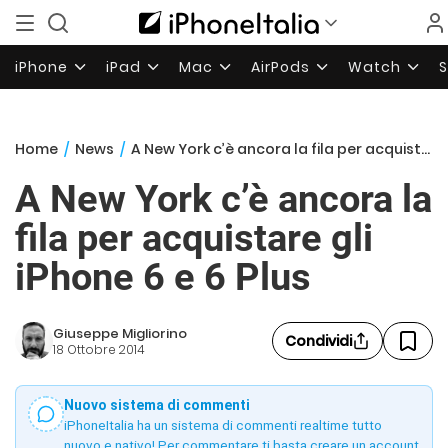
iPhone
iPad
Mac
AirPods
Watch
Home
/
News
/
A New York c’è ancora la fila per acquistare gli iPhone 6 e 6 Plus
A New York c’è ancora la
fila per acquistare gli
iPhone 6 e 6 Plus
Giuseppe Migliorino
Condividi
18 Ottobre 2014
Nuovo sistema di commenti
iPhoneItalia ha un sistema di commenti realtime tutto
nuovo e nativo! Per commentare ti basta creare un account