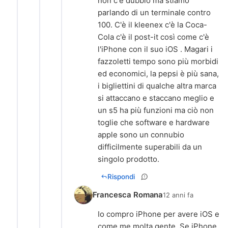
non c'è dubbio ma stiamo
parlando di un terminale contro
100. C'è il kleenex c'è la Coca-
Cola c'è il post-it così come c'è
l'iPhone con il suo iOS . Magari i
fazzoletti tempo sono più morbidi
ed economici, la pepsi è più sana,
i bigliettini di qualche altra marca
si attaccano e staccano meglio e
un s5 ha più funzioni ma ciò non
toglie che software e hardware
apple sono un connubio
difficilmente superabili da un
Rispondi
Francesca Romana
12 anni fa
Io compro iPhone per avere iOS e
come me molta gente. Se iPhone