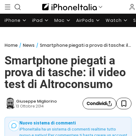
iPhone
iPad
Mac
AirPods
Watch
Home
/
News
/
Smartphone piegati a prova di tasche: il video test di Altroconsumo
Smartphone piegati a
prova di tasche: il video
test di Altroconsumo
Giuseppe Migliorino
Condividi
13 Ottobre 2014
Nuovo sistema di commenti
iPhoneItalia ha un sistema di commenti realtime tutto
nuovo e nativo! Per commentare ti basta creare un account