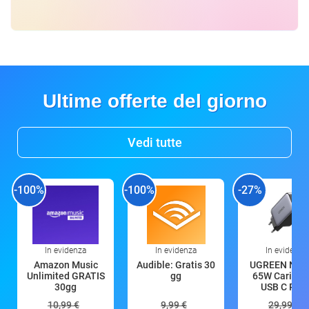
Ultime offerte del giorno
Vedi tutte
-100%
-100%
-27%
In evidenza
In evidenza
In evidenza
Amazon Music
Audible: Gratis 30
UGREEN Nex
Unlimited GRATIS
gg
65W Caricat
30gg
USB C Rica
10,99 €
9,99 €
29,99 €