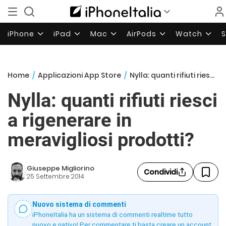
iPhone
iPad
Mac
AirPods
Watch
Home
/
Applicazioni App Store
/
Nylla: quanti rifiuti riesci a rigenerare in meravigliosi prodotti?
Nylla: quanti rifiuti riesci
a rigenerare in
meravigliosi prodotti?
Giuseppe Migliorino
Condividi
25 Settembre 2014
Nuovo sistema di commenti
iPhoneItalia ha un sistema di commenti realtime tutto
nuovo e nativo! Per commentare ti basta creare un account