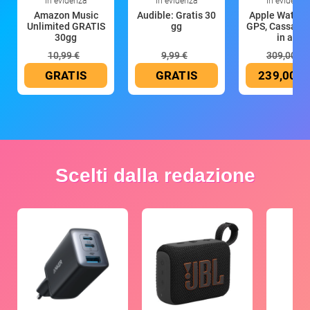
In evidenza
In evidenza
In evidenza
Amazon Music
Audible: Gratis 30
Apple Watch 
Unlimited GRATIS
gg
GPS, Cassa 4
30gg
in all
10,99 €
9,99 €
309,00 €
GRATIS
GRATIS
239,00 €
Scelti dalla redazione