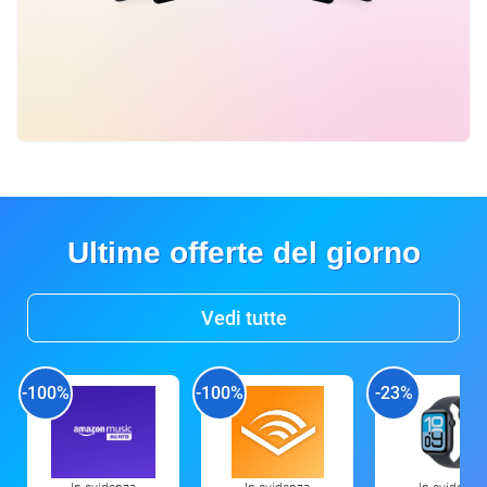
Ultime offerte del giorno
Vedi tutte
-100%
-100%
-23%