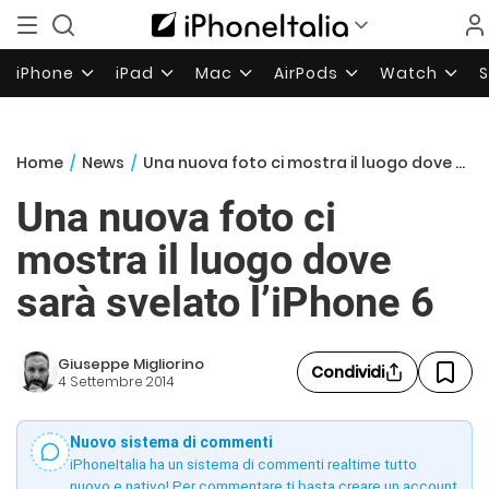
iPhone
iPad
Mac
AirPods
Watch
Home
/
News
/
Una nuova foto ci mostra il luogo dove sarà svelato l’iPhone 6
Una nuova foto ci
mostra il luogo dove
sarà svelato l’iPhone 6
Giuseppe Migliorino
Condividi
4 Settembre 2014
Nuovo sistema di commenti
iPhoneItalia ha un sistema di commenti realtime tutto
nuovo e nativo! Per commentare ti basta creare un account