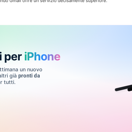
ndo Gmail offre un servizio decisamente superiore.
i per
iPhone
ettimana un nuovo
ltri già
pronti da
r tutti.