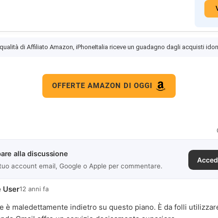
 qualità di Affiliato Amazon, iPhoneItalia riceve un guadagno dagli acquisti idon
OFFERTE AMAZON DI OGGI
are alla discussione
Acced
 tuo account email, Google o Apple per commentare.
 User
12 anni fa
 è maledettamente indietro su questo piano. È da folli utilizza