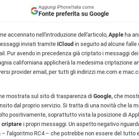
Aggiungi
iPhoneItalia come
Fonte preferita su Google
e accennato nell’introduzione dell’articolo,
Apple
ha an
essaggi inviati tramite
iCloud
in seguito ad alcune falle 
ail. Pur avendo in precedenza già criptato i messaggi dei 
gnia californiana applicherà la medesima criptazione 
versi provider email, per tutti gli indirizzi me.com e mac.
he mostrata sul sito di trasparenza di
Google,
che mostra
nsito dal proprio servizio. Si tratta di una novità che la 
lto positivamente, soprattutto vista la posizione di Ap
n
criptare
i propri messaggi. Un aspetto negativo riguarda
a – l’algoritmo RC4 – che potrebbe non essere del tutto e