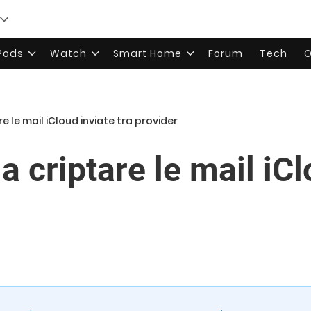
rPods
Watch
Smart Home
Forum
Tech
O
re le mail iCloud inviate tra provider
 a criptare le mail iC