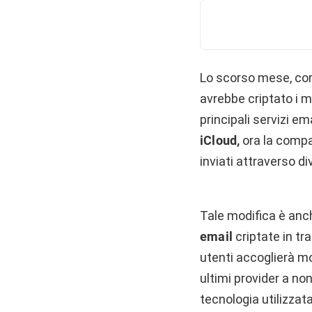
Lo scorso mese, com
avrebbe criptato i m
principali servizi em
iCloud,
ora la compa
inviati attraverso di
Tale modifica è anc
email
criptate in tra
utenti accoglierà mo
ultimi provider a no
tecnologia utilizzat