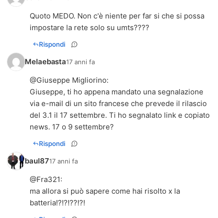
Quoto MEDO. Non c'è niente per far si che si possa
impostare la rete solo su umts????
Rispondi
Melaebasta
17 anni fa
@
Giuseppe Migliorino
:
Giuseppe, ti ho appena mandato una segnalazione
via e-mail di un sito francese che prevede il rilascio
del 3.1 il 17 settembre. Ti ho segnalato link e copiato
news. 17 o 9 settembre?
Rispondi
baul87
17 anni fa
@
Fra321
:
ma allora si può sapere come hai risolto x la
batteria!?!?!??!?!