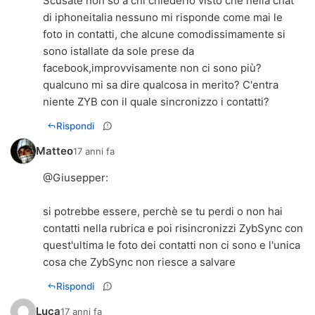
Scusate non so a chi chiederlo visto che nella chat
di iphoneitalia nessuno mi risponde come mai le
foto in contatti, che alcune comodissimamente si
sono istallate da sole prese da
facebook,improvvisamente non ci sono più?
qualcuno mi sa dire qualcosa in merito? C'entra
niente ZYB con il quale sincronizzo i contatti?
Rispondi
Matteo
17 anni fa
@
Giusepper
:
si potrebbe essere, perchè se tu perdi o non hai
contatti nella rubrica e poi risincronizzi ZybSync con
quest'ultima le foto dei contatti non ci sono e l'unica
cosa che ZybSync non riesce a salvare
Rispondi
Luca
17 anni fa