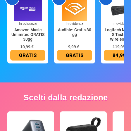
In evidenza
In evidenza
In evidenza
Amazon Music
Audible: Gratis 30
Logitech MX 
Unlimited GRATIS
gg
S Tastiera
30gg
Wireless (G
10,99 €
9,99 €
119,99 €
GRATIS
GRATIS
84,99 €
Scelti dalla redazione