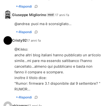
Rispondi
Giuseppe Migliorino
17 anni fa
mod
@
andrea
: puoi ma è sconsigliato...
Rispondi
Cristy92
17 anni fa
@
Kikko
:
anche altri blog italiani hanno pubblicato un articolo
simile...mi pare ma essendo saltibanco l'hanno
cancellato...almeno qui pubblicano e basta non
fanno il compare e scompare.
inoltre il titolo dice:
"Rumor: firmware 3.1 disponibile dal 9 settembre? "
RUMOR...
Rispondi
akiramax
17 anni fa