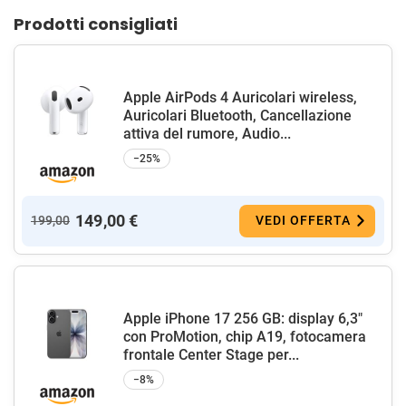
Prodotti consigliati
Apple AirPods 4 Auricolari wireless,
Auricolari Bluetooth, Cancellazione
attiva del rumore, Audio...
−25%
149,00 €
199,00
VEDI OFFERTA
Apple iPhone 17 256 GB: display 6,3"
con ProMotion, chip A19, fotocamera
frontale Center Stage per...
−8%