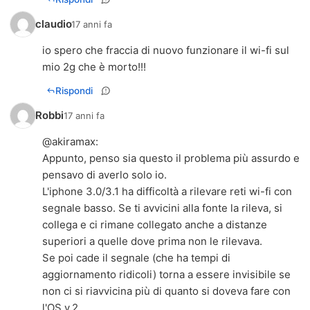
claudio
17 anni fa
io spero che fraccia di nuovo funzionare il wi-fi sul
mio 2g che è morto!!!
Rispondi
Robbi
17 anni fa
@
akiramax
:
Appunto, penso sia questo il problema più assurdo e
pensavo di averlo solo io.
L'iphone 3.0/3.1 ha difficoltà a rilevare reti wi-fi con
segnale basso. Se ti avvicini alla fonte la rileva, si
collega e ci rimane collegato anche a distanze
superiori a quelle dove prima non le rilevava.
Se poi cade il segnale (che ha tempi di
aggiornamento ridicoli) torna a essere invisibile se
non ci si riavvicina più di quanto si doveva fare con
l'OS v.2