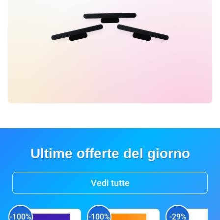
Ultime offerte del giorno
Vedi tutte
-100%
-100%
-29%