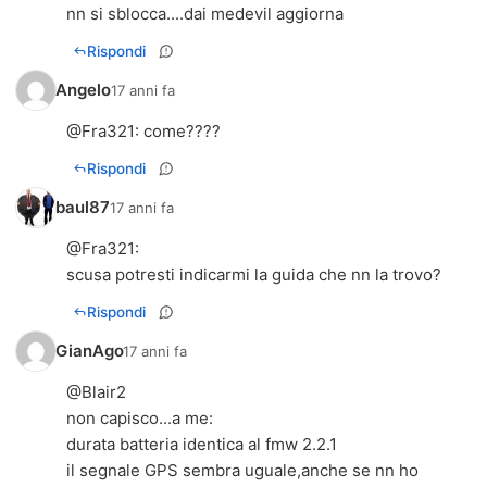
nn si sblocca....dai medevil aggiorna
Rispondi
Angelo
17 anni fa
@
Fra321
: come????
Rispondi
baul87
17 anni fa
@
Fra321
:
scusa potresti indicarmi la guida che nn la trovo?
Rispondi
GianAgo
17 anni fa
@Blair2
non capisco...a me:
durata batteria identica al fmw 2.2.1
il segnale GPS sembra uguale,anche se nn ho