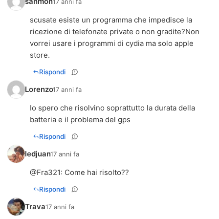
sanmon
17 anni fa
scusate esiste un programma che impedisce la
ricezione di telefonate private o non gradite?Non
vorrei usare i programmi di cydia ma solo apple
store.
Rispondi
Lorenzo
17 anni fa
Io spero che risolvino soprattutto la durata della
batteria e il problema del gps
Rispondi
ledjuan
17 anni fa
@
Fra321
: Come hai risolto??
Rispondi
Trava
17 anni fa