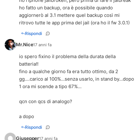
ho l'iphone jailbroken, però prima di fare il jaibreak
ho fatto un backup, ora è possibile quando
aggiornerò al 3.1 mettere quel backup così mi
ritrovo tutte le app prima del jail (ora ho il fw 3.0.1)
Rispondi
Mr.Nice
17 anni fa
io spero fixino il problema della durata della
batteria!!
fino a qualche giorno fa era tutto ottimo, da 2
gg....carico al 100%...senza usarlo, in stand by...dopo
1 ora mi scende a tipo 67%...
qcn con qcs di analogo?
a dopo
Rispondi
Giusepper
17 anni fa