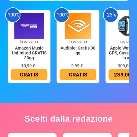
-100%
-100%
-23%
In evidenza
In evidenza
In evidenza
Amazon Music
Audible: Gratis 30
Apple Watch 
Unlimited GRATIS
gg
GPS, Cassa 4
30gg
in all
10,99 €
9,99 €
309,00 €
GRATIS
GRATIS
239,00 €
Scelti dalla redazione