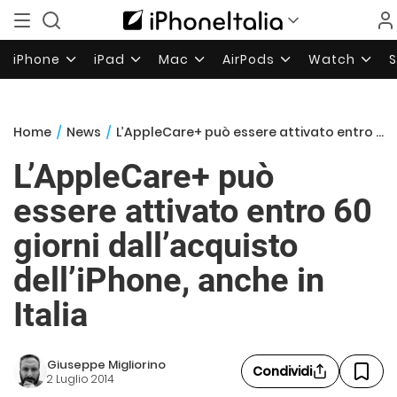
iPhone
iPad
Mac
AirPods
Watch
Home
/
News
/
L’AppleCare+ può essere attivato entro 60 giorni dall’acquisto dell’iPhone, anche in Italia
L’AppleCare+ può
essere attivato entro 60
giorni dall’acquisto
dell’iPhone, anche in
Italia
Giuseppe Migliorino
Condividi
2 Luglio 2014