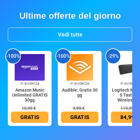
Ultime offerte del giorno
Vedi tutte
-100%
-100%
-29%
In evidenza
In evidenza
In evidenza
Amazon Music
Audible: Gratis 30
Logitech MX 
Unlimited GRATIS
gg
S Tastiera
30gg
Wireless (G
10,99 €
9,99 €
119,99 €
GRATIS
GRATIS
84,99 €