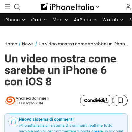
iPhone
iPad
Mac
AirPods
Watch
Home
/
News
/
Un video mostra come sarebbe un iPhone 6 con iOS 8
Un video mostra come
sarebbe un iPhone 6
con iOS 8
Andrea Scrimieri
Condividi
30 Giugno 2014
Nuovo sistema di commenti
iPhoneItalia ha un sistema di commenti realtime tutto
nuovo e nativo! Per commentare ti basta creare un account