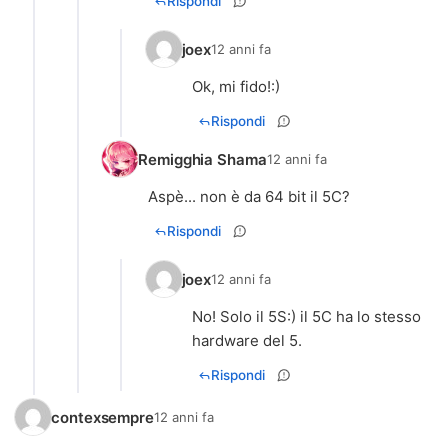
Rispondi
joex
12 anni fa
Ok, mi fido!:)
Rispondi
Remigghia Shama
12 anni fa
Aspè... non è da 64 bit il 5C?
Rispondi
joex
12 anni fa
No! Solo il 5S:) il 5C ha lo stesso
hardware del 5.
Rispondi
contexsempre
12 anni fa