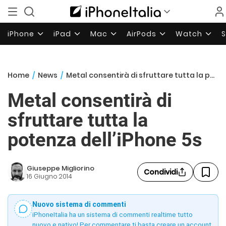
iPhone
iPad
Mac
AirPods
Watch
Home
/
News
/
Metal consentirà di sfruttare tutta la potenza dell’iPhone 5s
Metal consentirà di
sfruttare tutta la
potenza dell’iPhone 5s
Giuseppe Migliorino
Condividi
16 Giugno 2014
Nuovo sistema di commenti
iPhoneItalia ha un sistema di commenti realtime tutto
nuovo e nativo! Per commentare ti basta creare un account