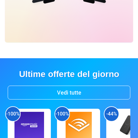
Ultime offerte del giorno
Vedi tutte
-100%
-100%
-44%