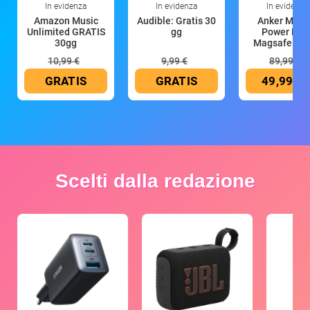
In evidenza
In evidenza
In evidenza
Amazon Music
Audible: Gratis 30
Anker Mag
Unlimited GRATIS
gg
Power Ban
30gg
Magsafe 10
mAh
10,99 €
9,99 €
89,99 €
GRATIS
GRATIS
49,99 €
Scelti dalla redazione