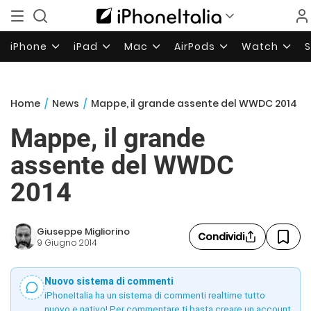
iPhone
iPad
Mac
AirPods
Watch
Home
/
News
/
Mappe, il grande assente del WWDC 2014
Mappe, il grande
assente del WWDC
2014
Giuseppe Migliorino
Condividi
9 Giugno 2014
Nuovo sistema di commenti
iPhoneItalia ha un sistema di commenti realtime tutto
nuovo e nativo! Per commentare ti basta creare un account