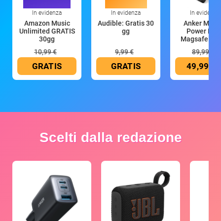
In evidenza
In evidenza
In evidenza
Amazon Music
Audible: Gratis 30
Anker Mag
Unlimited GRATIS
gg
Power Ban
30gg
Magsafe 10
mAh
10,99 €
9,99 €
89,99 €
GRATIS
GRATIS
49,99 €
Scelti dalla redazione