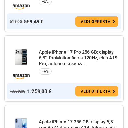
−8%
569,49 €
619,00
VEDI OFFERTA
Apple iPhone 17 Pro 256 GB: display
6,3", ProMotion fino a 120Hz, chip A19
Pro, autonomia senza...
−6%
1.259,00 €
1.339,00
VEDI OFFERTA
Apple iPhone 17 256 GB: display 6,3"
con ProMotion, chip A19, fotocamera