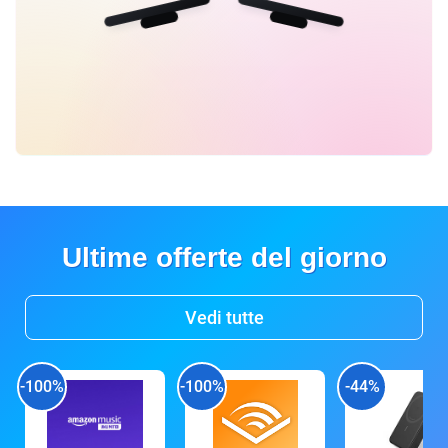
Ultime offerte del giorno
Vedi tutte
-100%
-100%
-44%