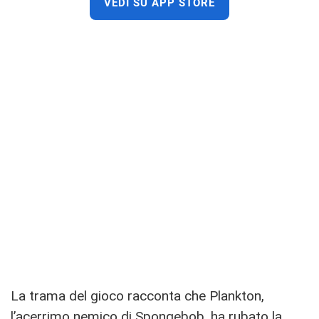
VEDI SU APP STORE
La trama del gioco racconta che Plankton,
l’acerrimo nemico di Spongebob, ha rubato la