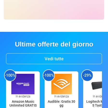
Ultime offerte del giorno
Vedi tutte
-100%
-100%
-29%
In evidenza
In evidenza
In evidenza
Amazon Music
Audible: Gratis 30
Logitech MX 
Unlimited GRATIS
gg
S Tastiera