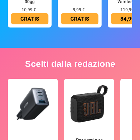
30gg
Wireless (G
10,99 €
9,99 €
119,99 €
GRATIS
GRATIS
84,99 €
Scelti dalla redazione