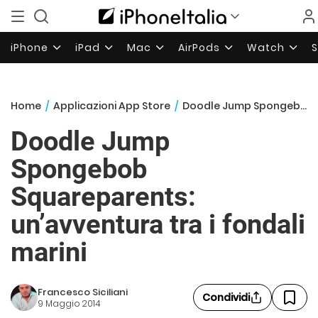
iPhone
iPad
Mac
AirPods
Watch
Home
/
Applicazioni App Store
/
Doodle Jump Spongebob Squareparents: un’avventura tra i fondali marini
Doodle Jump
Spongebob
Squareparents:
un’avventura tra i fondali
marini
Francesco Siciliani
Condividi
9 Maggio 2014