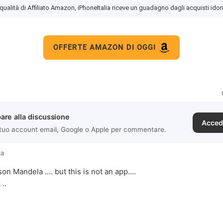
 qualità di Affiliato Amazon, iPhoneItalia riceve un guadagno dagli acquisti idon
OFFERTE AMAZON DI OGGI
are alla discussione
Acced
 tuo account email, Google o Apple per commentare.
fa
on Mandela .... but this is not an app....
 ..