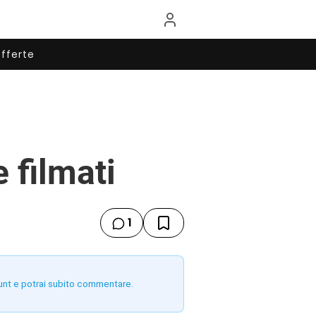
fferte
 filmati
1
unt e potrai subito commentare.