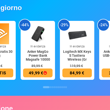
 giorno
-44%
-29%
-24%
denza
In evidenza
In evidenza
Gratis 30
Anker MagGo
Logitech MX Keys
Anke
g
Power Bank
S Tastiera
USB-
Magsafe 10000
Wireless (Gr
mAh
 €
89,99 €
119,99 €
TIS
49,99 €
84,99 €
zione