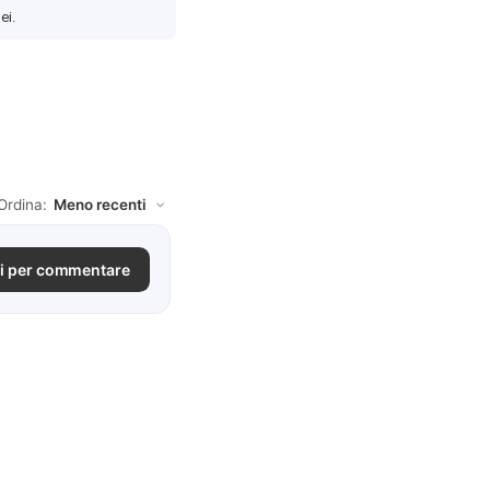
ei.
Ordina:
i per commentare