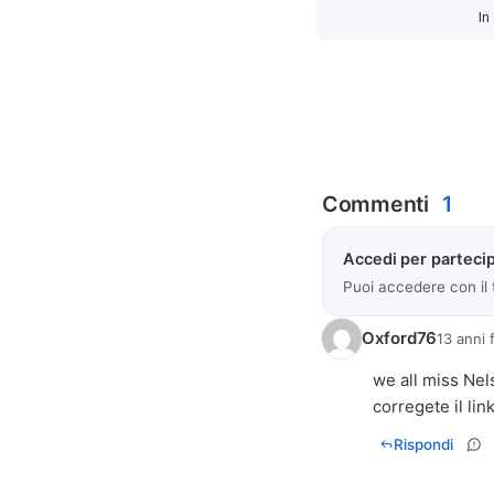
In
Commenti
1
Accedi per partecip
Puoi accedere con il
Oxford76
13 anni 
we all miss Nels
corregete il link
Rispondi