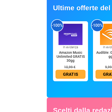
Ultime offerte del
-100%
-100%
In evidenza
In evi
Amazon Music
Audible: 
Unlimited GRATIS
g
30gg
10,99 €
9,99
GRATIS
GRA
Scelti dalla reda