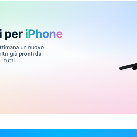
i per
iPhone
ettimana un nuovo
ltri già
pronti da
r tutti.