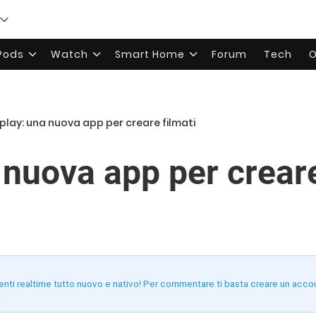
rPods
Watch
Smart Home
Forum
Tech
O
play: una nuova app per creare filmati
 nuova app per creare
enti realtime tutto nuovo e nativo! Per commentare ti basta creare un acco
!