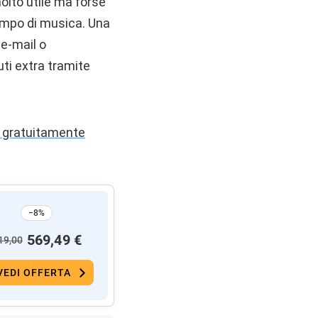
olto utile ma forse
empo di musica. Una
 e-mail o
uti extra tramite
e gratuitamente
−8%
569,49 €
19,00
VEDI OFFERTA