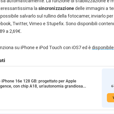
sa automaticamente. La funzione di stabilizzazione è m
nteressantissima la
sincronizzazione
delle immagini a t
è possibile salvarlo sul rullino della fotocamer, inviarlo per
book, Twitter, Vimeo e Stupefix. Sono disponibili conten
,89 a 2,69€.
unziona su iPhone e iPod Touch con iOS7 ed è
disponibil
ati
 iPhone 16e 128 GB: progettato per Apple
ligence, con chip A18, un’autonomia grandiosa...
6