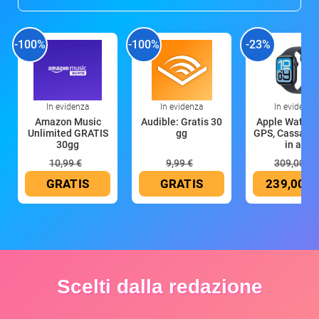
-100%
-100%
-23%
In evidenza
In evidenza
In evidenza
Amazon Music
Audible: Gratis 30
Apple Watch 
Unlimited GRATIS
gg
GPS, Cassa 4
30gg
in all
10,99 €
9,99 €
309,00 €
GRATIS
GRATIS
239,00 €
Scelti dalla redazione