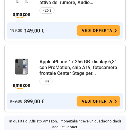
attiva del rumore, Audio...
−25%
149,00 €
199,00
VEDI OFFERTA
Apple iPhone 17 256 GB: display 6,3"
con ProMotion, chip A19, fotocamera
frontale Center Stage per...
−8%
899,00 €
979,00
VEDI OFFERTA
In qualità di Affiliato Amazon, iPhoneItalia riceve un guadagno dagli
acquisti idonei.