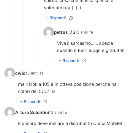
spirito, cosa che manca spesso e
volentieri qui) :) ;)
Rispondi
petrus_75
13 anni fa
Viva il sarcasmo...... specie
quando è fuori luogo e gratuito!!!
Rispondi
cwic
13 anni fa
ma il Nokia 105 è in ottava posizione perché ha i
colori del 5C..? :D
Rispondi
Arturo Soldatini
13 anni fa
E ancora deve iniziare a distribuirlo China Mobile!