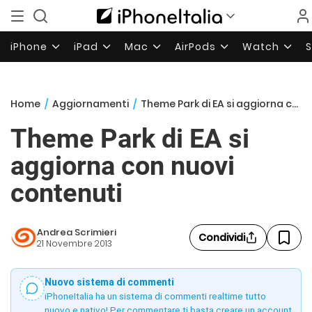
iPhone
iPad
Mac
AirPods
Watch
Home
/
Aggiornamenti
/
Theme Park di EA si aggiorna con nuovi contenuti
Theme Park di EA si
aggiorna con nuovi
contenuti
Andrea Scrimieri
Condividi
21 Novembre 2013
Nuovo sistema di commenti
iPhoneItalia ha un sistema di commenti realtime tutto
nuovo e nativo! Per commentare ti basta creare un account