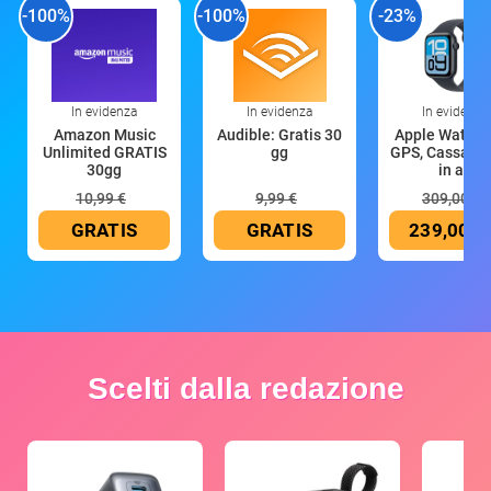
-100%
-100%
-23%
In evidenza
In evidenza
In evidenza
Amazon Music
Audible: Gratis 30
Apple Watch 
Unlimited GRATIS
gg
GPS, Cassa 4
30gg
in all
10,99 €
9,99 €
309,00 €
GRATIS
GRATIS
239,00 €
Scelti dalla redazione