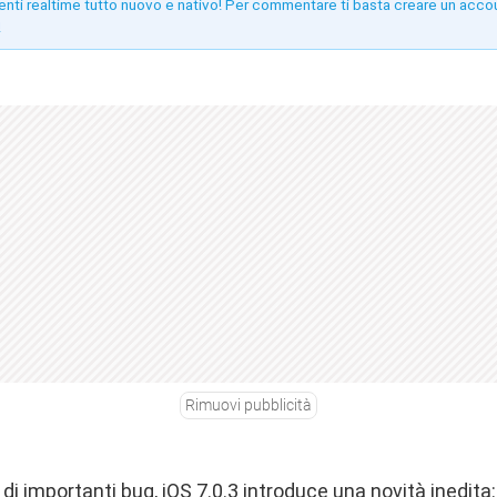
enti realtime tutto nuovo e nativo! Per commentare ti basta creare un acco
!
Rimuovi pubblicità
e di importanti bug,
iOS 7.0.3
introduce una novità inedita: