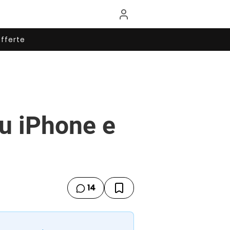
fferte
u iPhone e
14