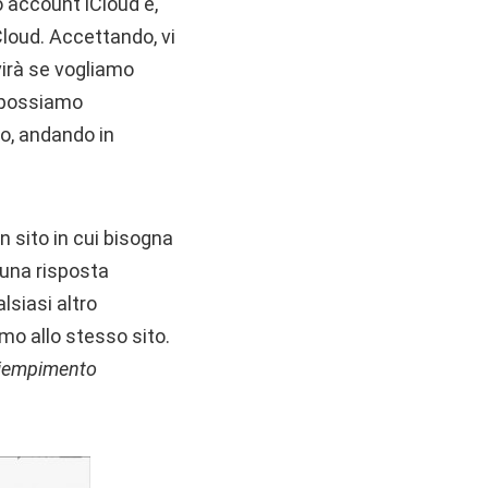
o account iCloud e,
Cloud. Accettando, vi
virà se vogliamo
, possiamo
to, andando in
 sito in cui bisogna
una risposta
lsiasi altro
o allo stesso sito.
riempimento