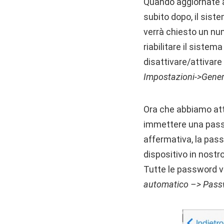
Quando aggiornate ad
subito dopo, il sist
verrà chiesto un num
riabilitare il siste
disattivare/attivare
Impostazioni->Gener
Ora che abbiamo att
immettere una passw
affermativa, la pass
dispositivo in nost
Tutte le password 
automatico –> Pass