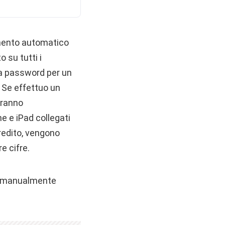
pimento automatico
o su tutti i
na password per un
 Se effettuo un
aranno
e e iPad collegati
redito, vengono
e cifre.
re manualmente