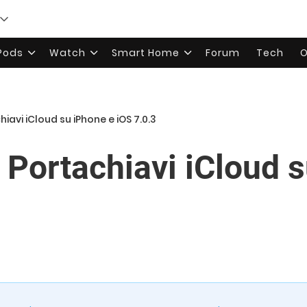
rPods
Watch
Smart Home
Forum
Tech
O
avi iCloud su iPhone e iOS 7.0.3
Portachiavi iCloud s