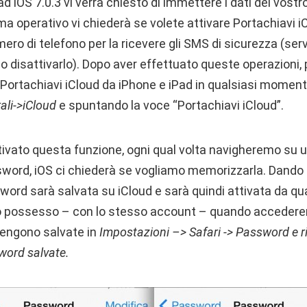
 iOS 7.0.3 vi verrà chiesto di immettere i dati del vostr
ema operativo vi chiederà se volete attivare Portachiavi i
ero di telefono per la ricevere gli SMS di sicurezza (ser
ma o disattivarlo). Dopo aver effettuato queste operazioni
 Portachiavi iCloud da iPhone e iPad in qualsiasi momen
ali->iCloud
e spuntando la voce “Portachiavi iCloud”.
ivato questa funzione, ogni qual volta navigheremo su un
ord, iOS ci chiederà se vogliamo memorizzarla. Dando 
word sarà salvata su iCloud e sarà quindi attivata da qua
ro possesso – con lo stesso account – quando accederem
vengono salvate in
Impostazioni –> Safari -> Password e 
word salvate.