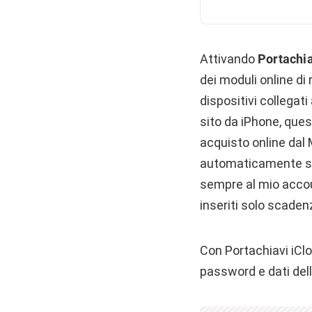
Attivando
Portachia
dei moduli online di 
dispositivi collega
sito da iPhone, que
acquisto online dal 
automaticamente sal
sempre al mio accou
inseriti solo scaden
Con Portachiavi iCl
password e dati della