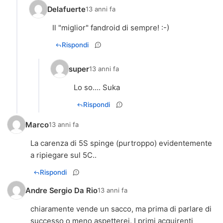
Delafuerte
13 anni fa
Il "miglior" fandroid di sempre! :-)
Rispondi
super
13 anni fa
Lo so.... Suka
Rispondi
Marco
13 anni fa
La carenza di 5S spinge (purtroppo) evidentemente
a ripiegare sul 5C..
Rispondi
Andre Sergio Da Rio
13 anni fa
chiaramente vende un sacco, ma prima di parlare di
successo o meno aspetterei. I primi acquirenti