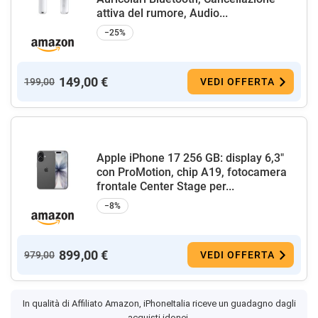
attiva del rumore, Audio...
−25%
149,00 €
199,00
VEDI OFFERTA
Apple iPhone 17 256 GB: display 6,3"
con ProMotion, chip A19, fotocamera
frontale Center Stage per...
−8%
899,00 €
979,00
VEDI OFFERTA
In qualità di Affiliato Amazon, iPhoneItalia riceve un guadagno dagli
acquisti idonei.