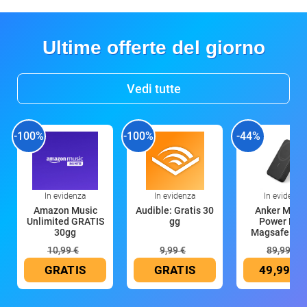
Ultime offerte del giorno
Vedi tutte
-100%
-100%
-44%
In evidenza
In evidenza
In evidenza
Amazon Music
Audible: Gratis 30
Anker Mag
Unlimited GRATIS
gg
Power Ban
30gg
Magsafe 10
mAh
10,99 €
9,99 €
89,99 €
GRATIS
GRATIS
49,99 €