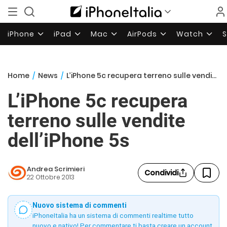
iPhone
iPad
Mac
AirPods
Watch
Home
/
News
/
L’iPhone 5c recupera terreno sulle vendite dell’iPhone 5s
L’iPhone 5c recupera
terreno sulle vendite
dell’iPhone 5s
Andrea Scrimieri
Condividi
22 Ottobre 2013
Nuovo sistema di commenti
iPhoneItalia ha un sistema di commenti realtime tutto
nuovo e nativo! Per commentare ti basta creare un account