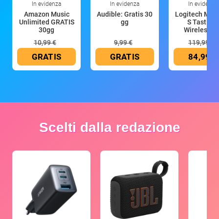
In evidenza
In evidenza
In evidenza
Amazon Music
Audible: Gratis 30
Logitech MX 
Unlimited GRATIS
gg
S Tastiera
30gg
Wireless (G
10,99 €
9,99 €
119,99 €
GRATIS
GRATIS
84,99 €
Scelti dalla redazione