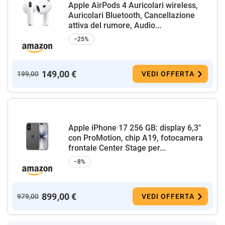
Apple AirPods 4 Auricolari wireless,
Auricolari Bluetooth, Cancellazione
attiva del rumore, Audio...
−25%
149,00 €
199,00
VEDI OFFERTA
Apple iPhone 17 256 GB: display 6,3"
con ProMotion, chip A19, fotocamera
frontale Center Stage per...
−8%
899,00 €
979,00
VEDI OFFERTA