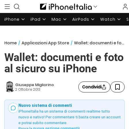
iPhone
iPad
Mac
AirPods
Watch
Home
/
Applicazioni App Store
/
Wallet: documenti e foto al sicuro su iPhone
Wallet: documenti e foto
al sicuro su iPhone
Giuseppe Migliorino
Condividi
2 Ottobre 2013
Nuovo sistema di commenti
iPhoneItalia ha un sistema di commenti realtime tutto
nuovo e nativo! Per commentare ti basta creare un account
e potrai subito commentare.
Prova la
nuova sezione commenti
!