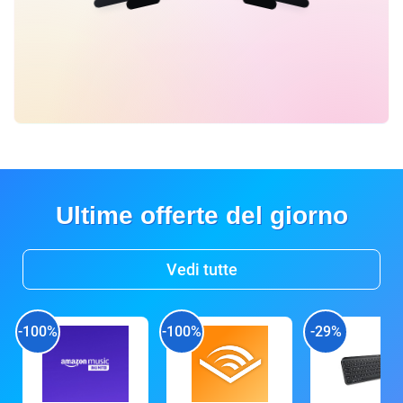
Ultime offerte del giorno
Vedi tutte
-100%
-100%
-29%