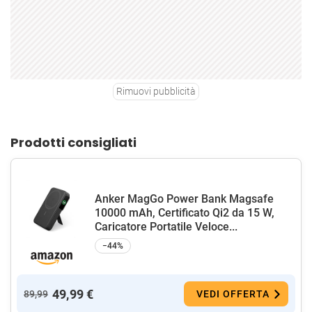
Rimuovi pubblicità
Prodotti consigliati
Anker MagGo Power Bank Magsafe
10000 mAh, Certificato Qi2 da 15 W,
Caricatore Portatile Veloce...
−44%
49,99 €
89,99
VEDI OFFERTA