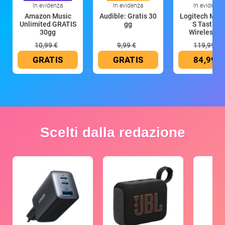
In evidenza
In evidenza
In evidenza
Amazon Music
Audible: Gratis 30
Logitech MX 
Unlimited GRATIS
gg
S Tastiera
30gg
Wireless (G
10,99 €
9,99 €
119,99 €
GRATIS
GRATIS
84,99 €
Scelti dalla redazione