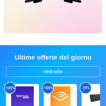
Ultime offerte del giorno
Vedi tutte
-100%
-100%
-29%