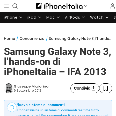
iPhone
iPad
Mac
AirPods
Watch
Home
/
Concorrenza
/
Samsung Galaxy Note 3, l’hands-on di iPhoneItalia – IFA 2013
Samsung Galaxy Note 3,
l’hands-on di
iPhoneItalia – IFA 2013
Giuseppe Migliorino
Condividi
9 Settembre 2013
Nuovo sistema di commenti
iPhoneItalia ha un sistema di commenti realtime tutto
nuovo e nativo! Per commentare ti basta creare un account