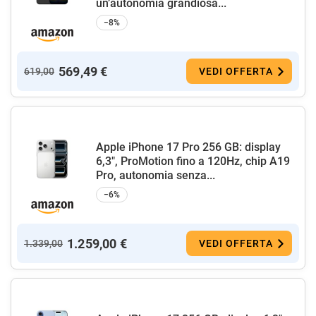
un’autonomia grandiosa...
−8%
569,49 €
619,00
VEDI OFFERTA
Apple iPhone 17 Pro 256 GB: display
6,3", ProMotion fino a 120Hz, chip A19
Pro, autonomia senza...
−6%
1.259,00 €
1.339,00
VEDI OFFERTA