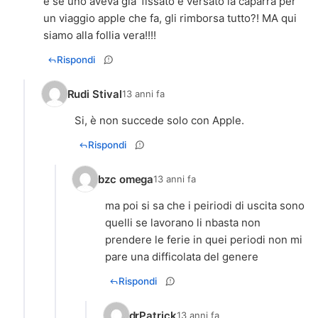
e se uno aveva gia' fissato e versato la caparra per
un viaggio apple che fa, gli rimborsa tutto?! MA qui
siamo alla follia vera!!!!
Rispondi
Rudi Stival
13 anni fa
Si, è non succede solo con Apple.
Rispondi
bzc omega
13 anni fa
ma poi si sa che i peiriodi di uscita sono
quelli se lavorano li nbasta non
prendere le ferie in quei periodi non mi
pare una difficolata del genere
Rispondi
drPatrick
13 anni fa