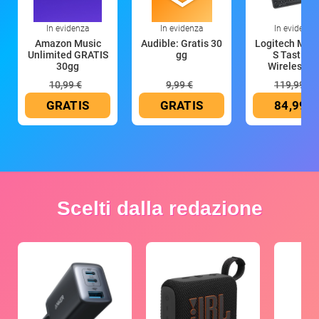
In evidenza
In evidenza
In evidenza
Amazon Music
Audible: Gratis 30
Logitech MX 
Unlimited GRATIS
gg
S Tastiera
30gg
Wireless (G
10,99 €
9,99 €
119,99 €
GRATIS
GRATIS
84,99 €
Scelti dalla redazione