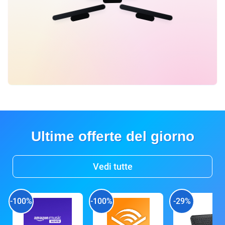
Ultime offerte del giorno
Vedi tutte
-100%
-100%
-29%