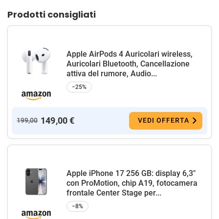
Prodotti consigliati
Apple AirPods 4 Auricolari wireless,
Auricolari Bluetooth, Cancellazione
attiva del rumore, Audio...
−25%
149,00 €
199,00
VEDI OFFERTA
Apple iPhone 17 256 GB: display 6,3"
con ProMotion, chip A19, fotocamera
frontale Center Stage per...
−8%