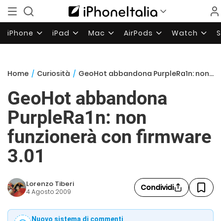
iPhone
iPad
Mac
AirPods
Watch
Home
/
Curiosità
/
GeoHot abbandona PurpleRa1n: non funzionerà con firmware 3.01
GeoHot abbandona
PurpleRa1n: non
funzionerà con firmware
3.01
Lorenzo Tiberi
Condividi
4 Agosto 2009
Nuovo sistema di commenti