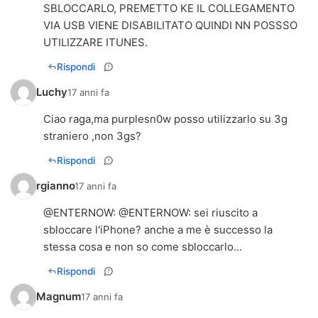
SBLOCCARLO, PREMETTO KE IL COLLEGAMENTO
VIA USB VIENE DISABILITATO QUINDI NN POSSSO
UTILIZZARE ITUNES.
Rispondi
Luchy
17 anni fa
Ciao raga,ma purplesn0w posso utilizzarlo su 3g
straniero ,non 3gs?
Rispondi
rgianno
17 anni fa
@
ENTERNOW
: @
ENTERNOW
: sei riuscito a
sbloccare l'iPhone? anche a me è successo la
stessa cosa e non so come sbloccarlo...
Rispondi
Magnum
17 anni fa