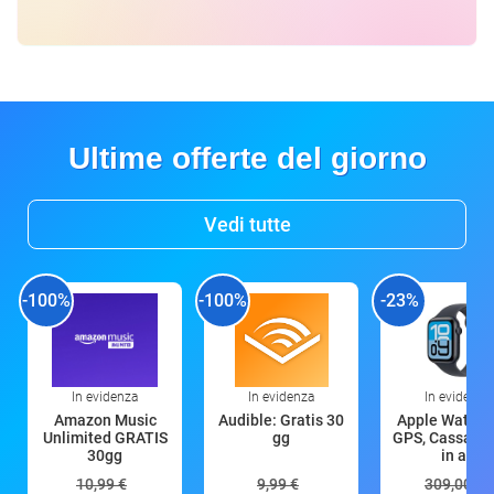
Ultime offerte del giorno
Vedi tutte
-100%
-100%
-23%
In evidenza
In evidenza
In evidenza
Amazon Music
Audible: Gratis 30
Apple Watch 
Unlimited GRATIS
gg
GPS, Cassa 4
30gg
in all
10,99 €
9,99 €
309,00 €