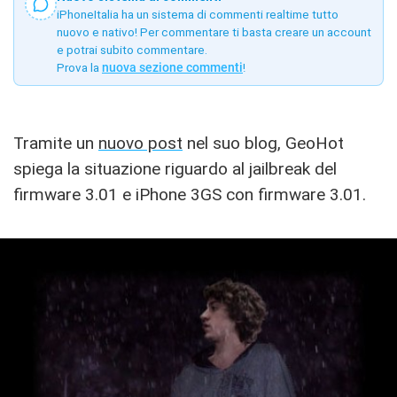
iPhoneItalia ha un sistema di commenti realtime tutto
nuovo e nativo! Per commentare ti basta creare un account
e potrai subito commentare.
Prova la
nuova sezione commenti
!
Tramite un
nuovo post
nel suo blog, GeoHot
spiega la situazione riguardo al jailbreak del
firmware 3.01 e iPhone 3GS con firmware 3.01.