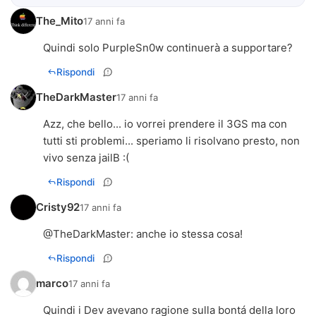
The_Mito
17 anni fa
Quindi solo PurpleSn0w continuerà a supportare?
Rispondi
TheDarkMaster
17 anni fa
Azz, che bello... io vorrei prendere il 3GS ma con
tutti sti problemi... speriamo li risolvano presto, non
vivo senza jailB :(
Rispondi
Cristy92
17 anni fa
@
TheDarkMaster
: anche io stessa cosa!
Rispondi
marco
17 anni fa
Quindi i Dev avevano ragione sulla bontá della loro