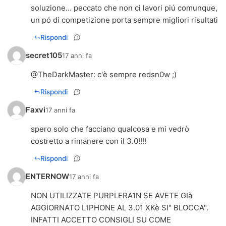
soluzione... peccato che non ci lavori piú comunque,
un pó di competizione porta sempre migliori risultati
Rispondi
secret105
17 anni fa
@
TheDarkMaster
: c'è sempre redsn0w ;)
Rispondi
Faxvi
17 anni fa
spero solo che facciano qualcosa e mi vedrò
costretto a rimanere con il 3.0!!!!
Rispondi
ENTERNOW
17 anni fa
NON UTILIZZATE PURPLERA1N SE AVETE GIà
AGGIORNATO L'IPHONE AL 3.01 XKè SI" BLOCCA".
INFATTI ACCETTO CONSIGLI SU COME