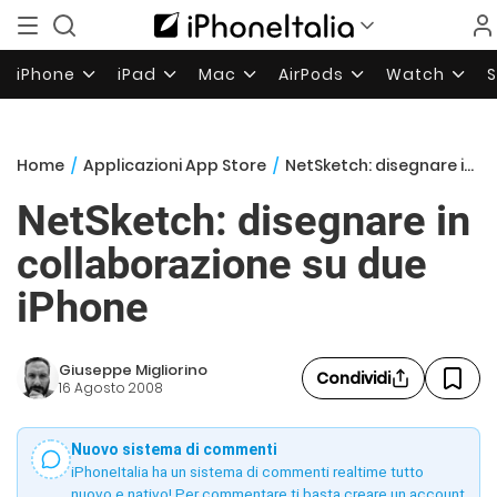
iPhone
iPad
Mac
AirPods
Watch
Home
/
Applicazioni App Store
/
NetSketch: disegnare in collaborazione su due iPhone
NetSketch: disegnare in
collaborazione su due
iPhone
Giuseppe Migliorino
Condividi
16 Agosto 2008
Nuovo sistema di commenti
iPhoneItalia ha un sistema di commenti realtime tutto
nuovo e nativo! Per commentare ti basta creare un account