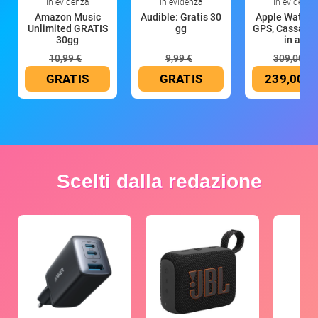
In evidenza
In evidenza
In evidenza
Amazon Music
Audible: Gratis 30
Apple Watch 
Unlimited GRATIS
gg
GPS, Cassa 4
30gg
in all
10,99 €
9,99 €
309,00 €
GRATIS
GRATIS
239,00 €
Scelti dalla redazione