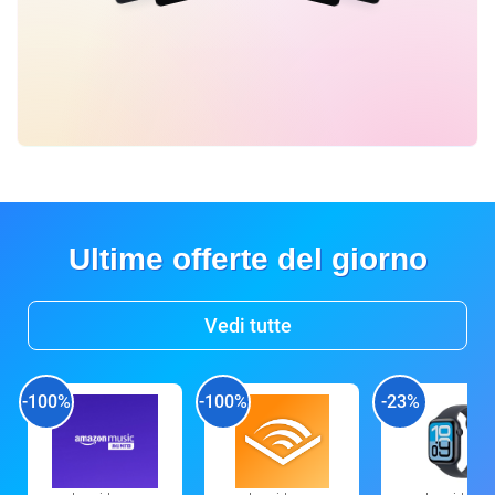
Ultime offerte del giorno
Vedi tutte
-100%
-100%
-23%