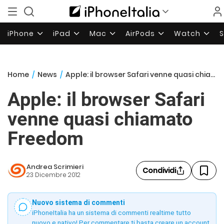
iPhone
iPad
Mac
AirPods
Watch
Home
/
News
/
Apple: il browser Safari venne quasi chiamato Freedom
Apple: il browser Safari
venne quasi chiamato
Freedom
Andrea Scrimieri
Condividi
23 Dicembre 2012
Nuovo sistema di commenti
iPhoneItalia ha un sistema di commenti realtime tutto
nuovo e nativo! Per commentare ti basta creare un account