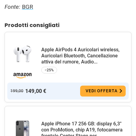
Fonte:
BGR
Prodotti consigliati
Apple AirPods 4 Auricolari wireless,
Auricolari Bluetooth, Cancellazione
attiva del rumore, Audio...
−25%
149,00 €
199,00
VEDI OFFERTA
Apple iPhone 17 256 GB: display 6,3"
con ProMotion, chip A19, fotocamera
frontale Center Stage per...