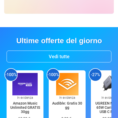
Ultime offerte del giorno
Vedi tutte
-100%
-100%
-27%
In evidenza
In evidenza
In evidenza
Amazon Music
Audible: Gratis 30
UGREEN Nex
Unlimited GRATIS
gg
65W Caricat
30gg
USB C Rica