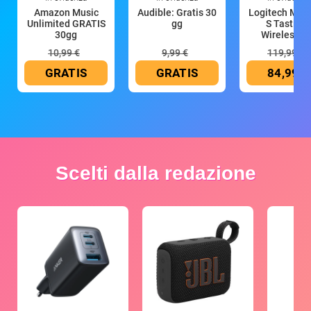
Amazon Music
Audible: Gratis 30
Logitech MX 
Unlimited GRATIS
gg
S Tastiera
30gg
Wireless (G
10,99 €
9,99 €
119,99 €
GRATIS
GRATIS
84,99 €
Scelti dalla redazione