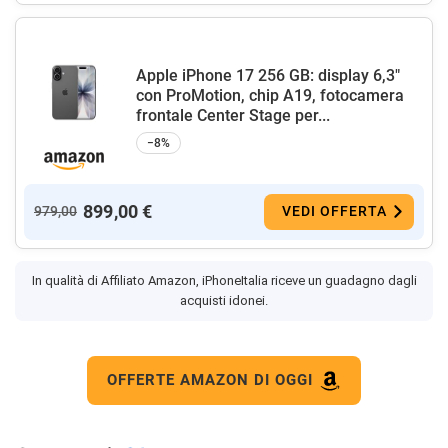
Apple iPhone 17 256 GB: display 6,3"
con ProMotion, chip A19, fotocamera
frontale Center Stage per...
−8%
899,00 €
979,00
VEDI OFFERTA
In qualità di Affiliato Amazon, iPhoneItalia riceve un guadagno dagli
acquisti idonei.
OFFERTE AMAZON DI OGGI