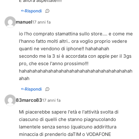
E allora aspettate!!!!
Rispondi
manuel
17 anni fa
io l'ho comprato stamattina sullo store.... e come me
l'hanno fatto molti altri.. ora voglio proprio vedere
quanti ne vendono di iphone!! hahahahah
secondo me la 3 si è accordata con apple per il 3gs
pro, che esce l'anno prossimo!!!
hahahahahahahahahahahahahahahahahahahahahah
ahah
Rispondi
83marco83
17 anni fa
Mi piacerebbe sapere l'età e l'attività svolta di
ciascuno di quelli che stanno piagnucolando
lamentele senza senso (qualcuno addirittura
minaccia di prenderlo daTIM o VODAFONE