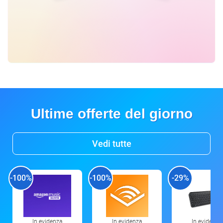
Ultime offerte del giorno
Vedi tutte
-100%
-100%
-29%
In evidenza
In evidenza
In evidenza