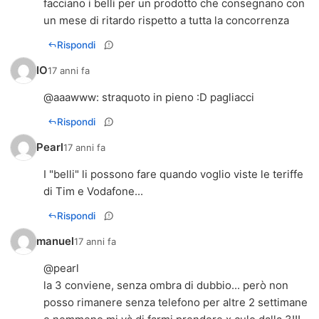
facciano i belli per un prodotto che consegnano con
un mese di ritardo rispetto a tutta la concorrenza
Rispondi
IO
17 anni fa
@
aaawww
: straquoto in pieno :D pagliacci
Rispondi
Pearl
17 anni fa
I "belli" li possono fare quando voglio viste le teriffe
di Tim e Vodafone...
Rispondi
manuel
17 anni fa
@pearl
la 3 conviene, senza ombra di dubbio... però non
posso rimanere senza telefono per altre 2 settimane