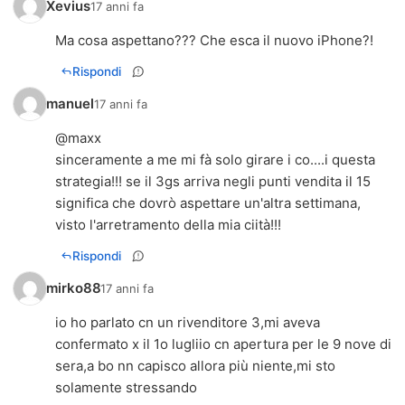
Xevius
17 anni fa
Ma cosa aspettano??? Che esca il nuovo iPhone?!
Rispondi
manuel
17 anni fa
@maxx
sinceramente a me mi fà solo girare i co....i questa
strategia!!! se il 3gs arriva negli punti vendita il 15
significa che dovrò aspettare un'altra settimana,
visto l'arretramento della mia ciità!!!
Rispondi
mirko88
17 anni fa
io ho parlato cn un rivenditore 3,mi aveva
confermato x il 1o lugliio cn apertura per le 9 nove di
sera,a bo nn capisco allora più niente,mi sto
solamente stressando