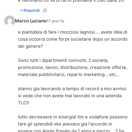
e nemmeno mi và di farmi prendere x culo dalla 3!!!
Rispondi
Marco Luciano
17 anni fa
e piantatela di fare i mocciosi lagnosi.... avete idea di
cosa occorra come forze societarie dopo un accordo
del genere?
Sono tutti i dipartimenti coinvolti, 2 societa,
promozione, lancio; distribuzione, creazione offerte,
materiale pubblicitario, reparto marketing... etc...
stanno gia lavorando a tempo di record a mio avviso.
si vede che non avete mai lavorato in una azienda
TLC!!
tutto dev'eesere in sinergia! tim e vodafone possono
fare gli splendidi xke avevano gia l'accordo in
essere con Apple firmato da 1 anno e mezzo... 3 ha