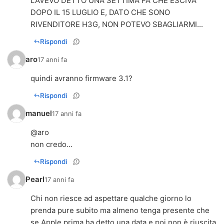
L'AVEVO DETTO UNA SETTIMA FA CHE ESCIVA
DOPO IL 15 LUGLIO E, DATO CHE SONO
RIVENDITORE H3G, NON POTEVO SBAGLIARMI...
Rispondi
aro
17 anni fa
quindi avranno firmware 3.1?
Rispondi
manuel
17 anni fa
@aro
non credo...
Rispondi
Pearl
17 anni fa
Chi non riesce ad aspettare qualche giorno lo
prenda pure subito ma almeno tenga presente che
se Apple prima ha detto una data e poi non è riuscita