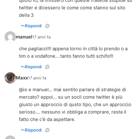
quoto IO, la finissero con queste frasette stupide su
twitter e dicessero le come come stanno sul sito
della 3
Rispondi
manuel
17 anni fa
che pagliacci!!! appena torno in città lo prendo o a
tim o a vodafone... tanto fanno tutti schifo!!!
Rispondi
Maxx
17 anni fa
@io e manuel... mai sentito parlare di strategie di
mercato? eppoi... su un socil come twitter è più
giusto un approccio di qusto tipo, che un approccio
serioso.... nessuno vi obbliga a comprare, resta il
fatto che c'è da aspettare.
Rispondi