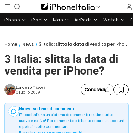
iPhone
iPad
Mac
AirPods
Watch
Home
/
News
/
3 Italia: slitta la data di vendita per iPhone?
3 Italia: slitta la data di
vendita per iPhone?
Lorenzo Tiberi
Condividi
6 Luglio 2009
Nuovo sistema di commenti
iPhoneItalia ha un sistema di commenti realtime tutto
nuovo e nativo! Per commentare ti basta creare un account
e potrai subito commentare.
Prova la
nuova sezione commenti
!