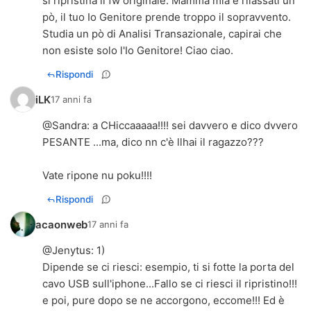
si ripristina il fw originale. Mamma mia e rilassati un
pò, il tuo Io Genitore prende troppo il sopravvento.
Studia un pò di Analisi Transazionale, capirai che
non esiste solo l'Io Genitore! Ciao ciao.
Rispondi
iLK
17 anni fa
@
Sandra
: a CHiccaaaaa!!!! sei davvero e dico dvvero
PESANTE ...ma, dico nn c'è llhai il ragazzo???
Vate ripone nu poku!!!!
Rispondi
acaonweb
17 anni fa
@
Jenytus
: 1)
Dipende se ci riesci: esempio, ti si fotte la porta del
cavo USB sull'iphone...Fallo se ci riesci il ripristino!!!
e poi, pure dopo se ne accorgono, eccome!!! Ed è