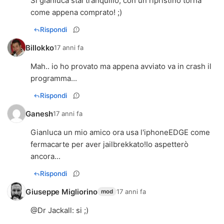
Si gianluca stai tranquillo, con un ripristino torna
come appena comprato! ;)
Rispondi
Billokko
17 anni fa
Mah.. io ho provato ma appena avviato va in crash il
programma...
Rispondi
Ganesh
17 anni fa
Gianluca un mio amico ora usa l'iphoneEDGE come
fermacarte per aver jailbrekkato!Io aspetterò
ancora...
Rispondi
Giuseppe Migliorino
17 anni fa
mod
@
Dr Jackall
: si ;)