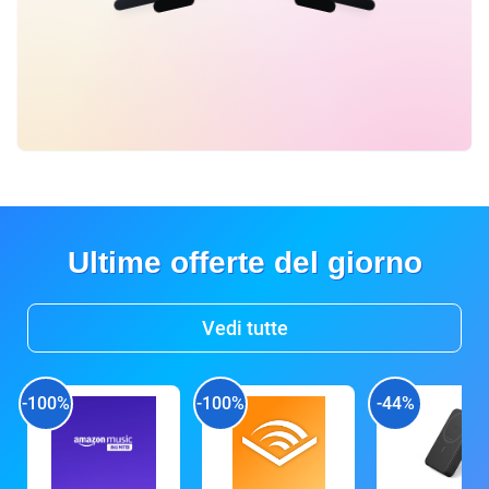
Ultime offerte del giorno
Vedi tutte
-100%
-100%
-44%