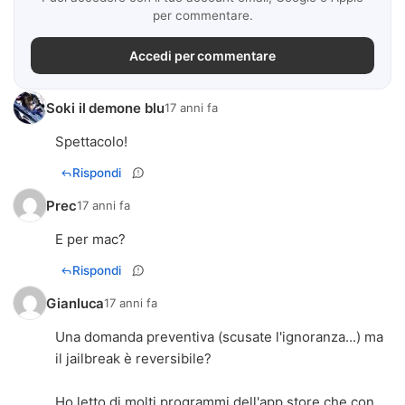
per commentare.
Accedi per commentare
Soki il demone blu
17 anni fa
Spettacolo!
Rispondi
Prec
17 anni fa
E per mac?
Rispondi
Gianluca
17 anni fa
Una domanda preventiva (scusate l'ignoranza...) ma
il jailbreak è reversibile?
Ho letto di molti programmi dell'app store che con