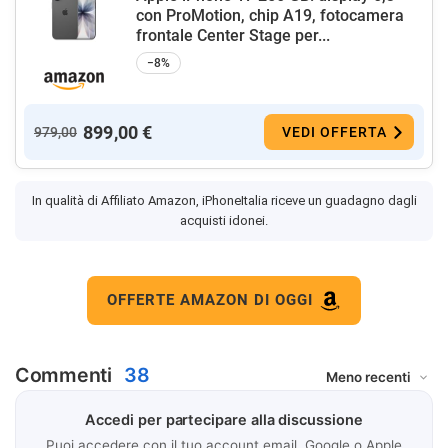
con ProMotion, chip A19, fotocamera
frontale Center Stage per...
−8%
899,00 €
979,00
VEDI OFFERTA
In qualità di Affiliato Amazon, iPhoneItalia riceve un guadagno dagli
acquisti idonei.
OFFERTE AMAZON DI OGGI
Commenti
38
Accedi per partecipare alla discussione
Puoi accedere con il tuo account email, Google o Apple