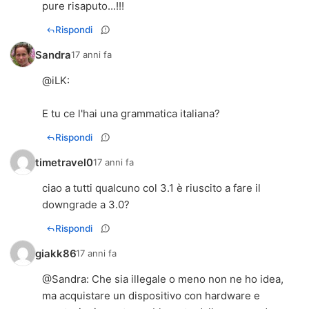
pure risaputo...!!!
Rispondi
Sandra
17 anni fa
@
iLK
:
E tu ce l'hai una grammatica italiana?
Rispondi
timetravel0
17 anni fa
ciao a tutti qualcuno col 3.1 è riuscito a fare il
downgrade a 3.0?
Rispondi
giakk86
17 anni fa
@
Sandra
: Che sia illegale o meno non ne ho idea,
ma acquistare un dispositivo con hardware e