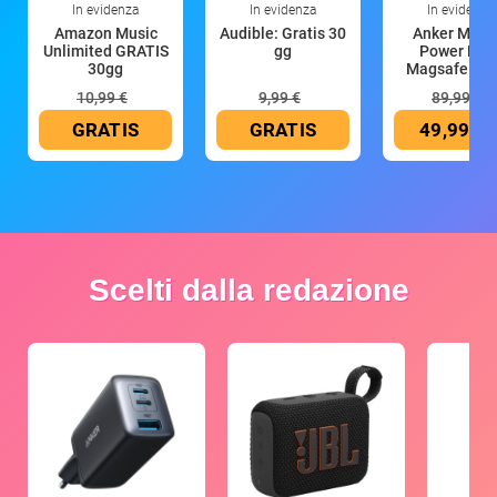
In evidenza
In evidenza
In evidenza
Amazon Music
Audible: Gratis 30
Anker Mag
Unlimited GRATIS
gg
Power Ban
30gg
Magsafe 10
mAh
10,99 €
9,99 €
89,99 €
GRATIS
GRATIS
49,99 €
Scelti dalla redazione