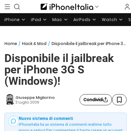
iPhone
iPad
Mac
AirPods
Watch
Home
/
Hack & Mod
/
Disponibile il jailbreak per iPhone 3G S (Windows)!
Disponibile il jailbreak
per iPhone 3G S
(Windows)!
Giuseppe Migliorino
Condividi
3 Luglio 2009
Nuovo sistema di commenti
iPhoneItalia ha un sistema di commenti realtime tutto
nuovo e nativo! Per commentare ti basta creare un account