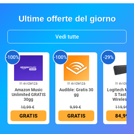
Ultime offerte del giorno
Vedi tutte
-100%
-100%
-29%
In evidenza
In evidenza
In evidenza
Amazon Music
Audible: Gratis 30
Logitech MX 
Unlimited GRATIS
gg
S Tastiera
30gg
Wireless (G
10,99 €
9,99 €
119,99 €
GRATIS
GRATIS
84,99 €