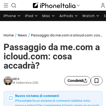
iPhone
iPad
Mac
AirPods
Watch
Home
/
News
/
Passaggio da me.com a icloud.com: cosa accadrà?
Passaggio da me.com a
icloud.com: cosa
accadrà?
MDS
Condividi
18 Settembre 2012
Nuovo sistema di commenti
iPhoneItalia ha un sistema di commenti realtime tutto
nuovo e nativo! Per commentare ti basta creare un account