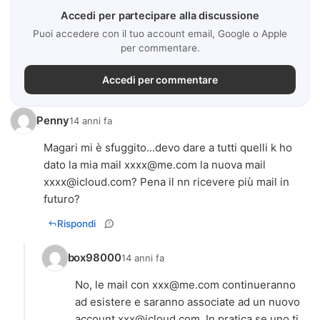
Accedi per partecipare alla discussione
Puoi accedere con il tuo account email, Google o Apple
per commentare.
Accedi per commentare
Penny
14 anni fa
Magari mi è sfuggito...devo dare a tutti quelli k ho
dato la mia mail
xxxx@me.com
la nuova mail
xxxx@icloud.com
? Pena il nn ricevere più mail in
futuro?
Rispondi
box98000
14 anni fa
No, le mail con
xxx@me.com
continueranno
ad esistere e saranno associate ad un nuovo
account
xxx@icloud.com
. In pratica se uno ti