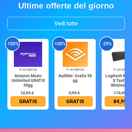
Ultime offerte del giorno
Vedi tutte
-100%
-100%
-29%
In evidenza
In evidenza
In evidenza
Amazon Music
Audible: Gratis 30
Logitech MX 
Unlimited GRATIS
gg
S Tastiera
30gg
Wireless (G
10,99 €
9,99 €
119,99 €
GRATIS
GRATIS
84,99 €