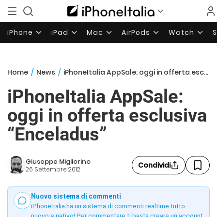
iPhone
iPad
Mac
AirPods
Watch
Home
/
News
/
iPhoneItalia AppSale: oggi in offerta esclusiva “Enceladus”
iPhoneItalia AppSale:
oggi in offerta esclusiva
“Enceladus”
Giuseppe Migliorino
Condividi
26 Settembre 2012
Nuovo sistema di commenti
iPhoneItalia ha un sistema di commenti realtime tutto
nuovo e nativo! Per commentare ti basta creare un account