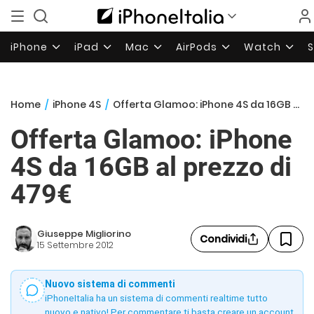
iPhone
iPad
Mac
AirPods
Watch
Home
/
iPhone 4S
/
Offerta Glamoo: iPhone 4S da 16GB al prezzo di 479€
Offerta Glamoo: iPhone
4S da 16GB al prezzo di
479€
Giuseppe Migliorino
Condividi
15 Settembre 2012
Nuovo sistema di commenti
iPhoneItalia ha un sistema di commenti realtime tutto
nuovo e nativo! Per commentare ti basta creare un account