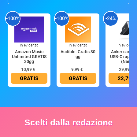
-100%
-100%
-24%
In evidenza
In evidenza
In evidenza
Amazon Music
Audible: Gratis 30
Anker caricat
Unlimited GRATIS
gg
USB-C rapido
30gg
(Nano
10,99 €
9,99 €
29,99 €
GRATIS
GRATIS
22,79 €
Scelti dalla redazione