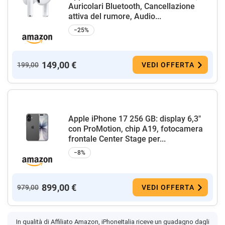
Auricolari Bluetooth, Cancellazione
attiva del rumore, Audio...
−25%
149,00 €
199,00
VEDI OFFERTA
Apple iPhone 17 256 GB: display 6,3"
con ProMotion, chip A19, fotocamera
frontale Center Stage per...
−8%
899,00 €
979,00
VEDI OFFERTA
In qualità di Affiliato Amazon, iPhoneItalia riceve un guadagno dagli