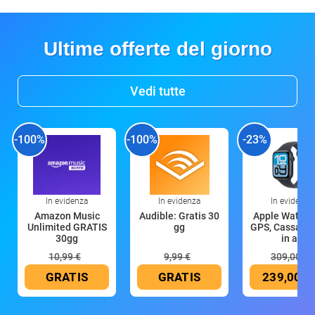
Ultime offerte del giorno
Vedi tutte
-100%
-100%
-23%
In evidenza
In evidenza
In evidenza
Amazon Music
Audible: Gratis 30
Apple Watch 
Unlimited GRATIS
gg
GPS, Cassa 4
30gg
in all
10,99 €
9,99 €
309,00 €
GRATIS
GRATIS
239,00 €