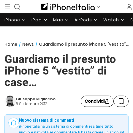
iPhone
iPad
Mac
AirPods
Watch
Home
/
News
/
Guardiamo il presunto iPhone 5 “vestito” di case…
Guardiamo il presunto
iPhone 5 “vestito” di
case…
Giuseppe Migliorino
Condividi
8 Settembre 2012
Nuovo sistema di commenti
iPhoneItalia ha un sistema di commenti realtime tutto
nuovo e nativo! Per commentare ti basta creare un account