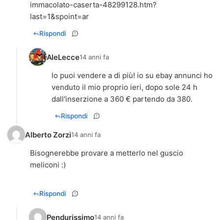
immacolato-caserta-48299128.htm?
last=1&spoint=ar
Rispondi
AleLecce
14 anni fa
lo puoi vendere a di più! io su ebay annunci ho
venduto il mio proprio ieri, dopo sole 24 h
dall'inserzione a 360 € partendo da 380.
Rispondi
Alberto Zorzi
14 anni fa
Bisognerebbe provare a metterlo nel guscio
meliconi :)
Rispondi
Pendurissimo
14 anni fa