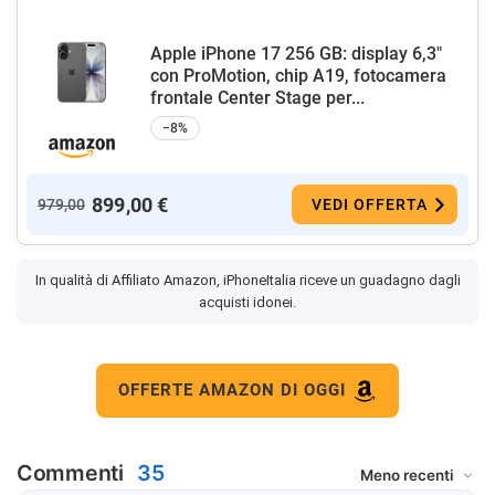
Apple iPhone 17 256 GB: display 6,3"
con ProMotion, chip A19, fotocamera
frontale Center Stage per...
−8%
899,00 €
979,00
VEDI OFFERTA
In qualità di Affiliato Amazon, iPhoneItalia riceve un guadagno dagli
acquisti idonei.
OFFERTE AMAZON DI OGGI
Commenti
35