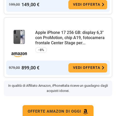
149,00 €
199,00
VEDI OFFERTA
Apple iPhone 17 256 GB: display 6,3"
con ProMotion, chip A19, fotocamera
frontale Center Stage per...
−8%
899,00 €
979,00
VEDI OFFERTA
In qualità di Affiliato Amazon, iPhoneItalia riceve un guadagno dagli
acquisti idonei.
OFFERTE AMAZON DI OGGI