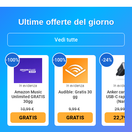
Ultime offerte del giorno
Vedi tutte
-100%
-100%
-24%
In evidenza
In evidenza
In evidenza
Amazon Music
Audible: Gratis 30
Anker caricat
Unlimited GRATIS
gg
USB-C rapido
30gg
(Nano
10,99 €
9,99 €
29,99 €
GRATIS
GRATIS
22,79 €