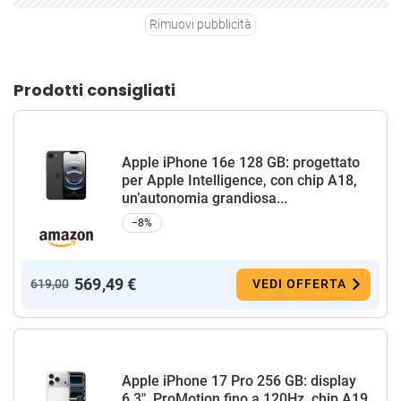
Rimuovi pubblicità
Prodotti consigliati
Apple iPhone 16e 128 GB: progettato
per Apple Intelligence, con chip A18,
un’autonomia grandiosa...
−8%
569,49 €
619,00
VEDI OFFERTA
Apple iPhone 17 Pro 256 GB: display
6,3", ProMotion fino a 120Hz, chip A19