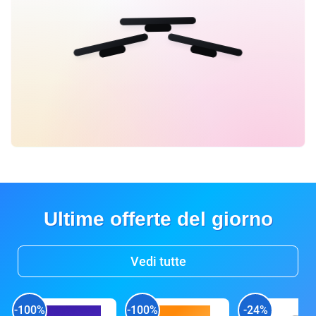
Ultime offerte del giorno
Vedi tutte
-100%
-100%
-24%