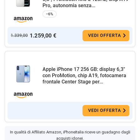
Pro, autonomia senza...
−6%
1.259,00 €
1.339,00
VEDI OFFERTA
Apple iPhone 17 256 GB: display 6,3"
con ProMotion, chip A19, fotocamera
frontale Center Stage per...
VEDI OFFERTA
In qualità di Affiliato Amazon, iPhoneItalia riceve un guadagno dagli
acquisti idonei.