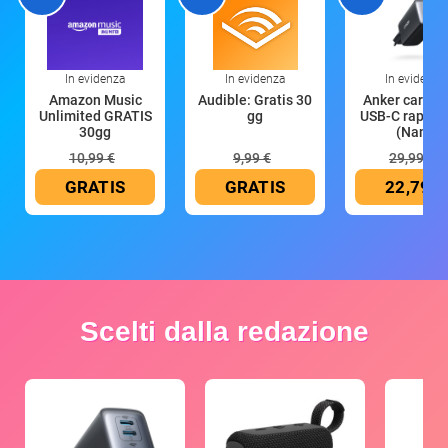
In evidenza
In evidenza
In evidenza
Amazon Music
Audible: Gratis 30
Anker caricat
Unlimited GRATIS
gg
USB-C rapido
30gg
(Nano
10,99 €
9,99 €
29,99 €
GRATIS
GRATIS
22,79 €
Scelti dalla redazione