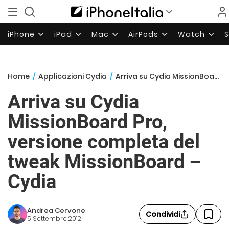
iPhone
iPad
Mac
AirPods
Watch
Home
/
Applicazioni Cydia
/
Arriva su Cydia MissionBoard Pro, versione completa del tweak MissionBoard – Cydia
Arriva su Cydia
MissionBoard Pro,
versione completa del
tweak MissionBoard –
Cydia
Andrea Cervone
Condividi
5 Settembre 2012