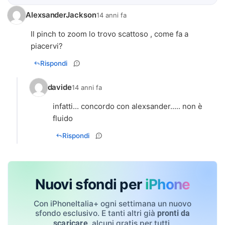
AlexsanderJackson
14 anni fa
Il pinch to zoom lo trovo scattoso , come fa a
piacervi?
Rispondi
davide
14 anni fa
infatti... concordo con alexsander..... non è
fluido
Rispondi
Nuovi sfondi per
iPhone
Con iPhoneItalia+ ogni settimana un nuovo
sfondo esclusivo. E tanti altri già
pronti da
, alcuni gratis per tutti.
scaricare