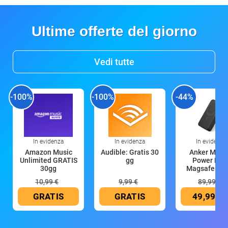
Ultime offerte del giorno
Vedi tutte
-100%
-100%
-44%
In evidenza
In evidenza
In evidenza
Amazon Music
Audible: Gratis 30
Anker Mag
Unlimited GRATIS
gg
Power Ban
30gg
Magsafe 10
mAh
10,99 €
9,99 €
89,99 €
GRATIS
GRATIS
49,99 €