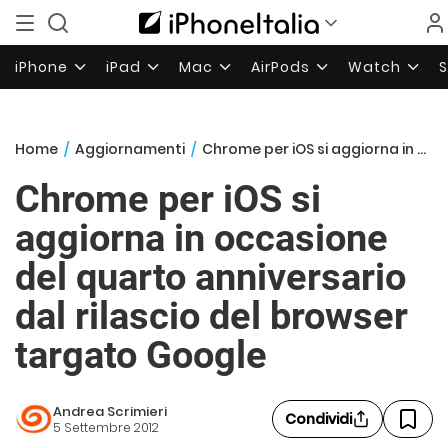
iPhone
iPad
Mac
AirPods
Watch
Home
/
Aggiornamenti
/
Chrome per iOS si aggiorna in occasione del quarto anniversario dal rilascio del browser targato Google
Chrome per iOS si
aggiorna in occasione
del quarto anniversario
dal rilascio del browser
targato Google
Andrea Scrimieri
Condividi
5 Settembre 2012