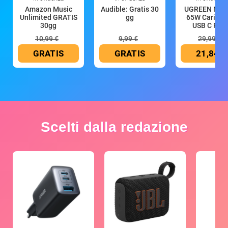
Amazon Music
Audible: Gratis 30
UGREEN Nex
Unlimited GRATIS
gg
65W Caricat
30gg
USB C Rica
10,99 €
9,99 €
29,99 €
GRATIS
GRATIS
21,84 €
Scelti dalla redazione