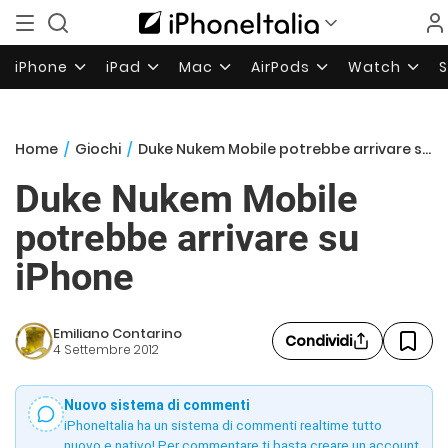
iPhone
iPad
Mac
AirPods
Watch
Home
/
Giochi
/
Duke Nukem Mobile potrebbe arrivare su iPhone
Duke Nukem Mobile
potrebbe arrivare su
iPhone
Emiliano Contarino
Condividi
4 Settembre 2012
Nuovo sistema di commenti
iPhoneItalia ha un sistema di commenti realtime tutto
nuovo e nativo! Per commentare ti basta creare un account