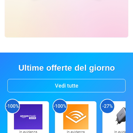
Ultime offerte del giorno
Vedi tutte
-100%
-100%
-27%
In evidenza
In evidenza
In evidenza