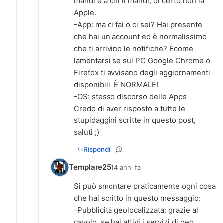
mandi e a chi li mandi, di certo non la
Apple.
-App: ma ci fai o ci sei? Hai presente
che hai un account ed è normalissimo
che ti arrivino le notifiche? Ècome
lamentarsi se sul PC Google Chrome o
Firefox ti avvisano degli aggiornamenti
disponibili: È NORMALE!
-OS: stesso discorso delle Apps
Credo di aver risposto a tutte le
stupidaggini scritte in questo post,
saluti ;)
Rispondi
Templare25
14 anni fa
Si può smontare praticamente ogni cosa
che hai scritto in questo messaggio:
-Pubblicità geolocalizzata: grazie al
cavolo, se hai attivi i servizi di geo