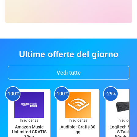
Ultime offerte del giorno
Vedi tutte
-100%
-100%
-29%
In evidenza
In evidenza
In evidenza
Amazon Music
Audible: Gratis 30
Logitech MX 
Unlimited GRATIS
gg
S Tastiera
30gg
Wireless (G