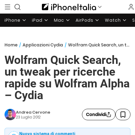
iPhone
iPad
Mac
AirPods
Watch
Home
/
Applicazioni Cydia
/
Wolfram Quick Search, un tweak per ricerche rapide su Wolfram Alpha – Cydia
Wolfram Quick Search,
un tweak per ricerche
rapide su Wolfram Alpha
– Cydia
Andrea Cervone
Condividi
23 Luglio 2012
Nuovo sistema di commenti