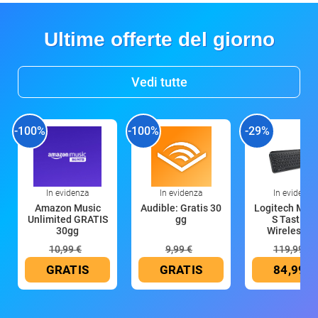
Ultime offerte del giorno
Vedi tutte
-100%
-100%
-29%
In evidenza
In evidenza
In evidenza
Amazon Music
Audible: Gratis 30
Logitech MX 
Unlimited GRATIS
gg
S Tastiera
30gg
Wireless (G
10,99 €
9,99 €
119,99 €
GRATIS
GRATIS
84,99 €