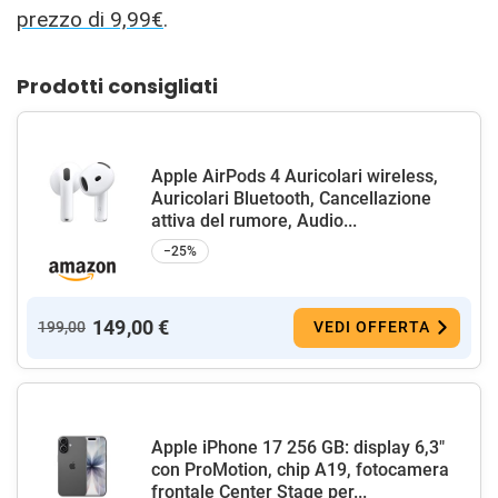
prezzo di 9,99€
.
Prodotti consigliati
Apple AirPods 4 Auricolari wireless,
Auricolari Bluetooth, Cancellazione
attiva del rumore, Audio...
−25%
149,00 €
199,00
VEDI OFFERTA
Apple iPhone 17 256 GB: display 6,3"
con ProMotion, chip A19, fotocamera
frontale Center Stage per...