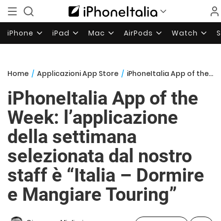
iPhone
iPad
Mac
AirPods
Watch
Home
/
Applicazioni App Store
/
iPhoneItalia App of the Week: l’applicazione della settimana selezionata dal nostro staff è “Italia – Dormire e Mangiare Touring”
iPhoneItalia App of the
Week: l’applicazione
della settimana
selezionata dal nostro
staff è “Italia – Dormire
e Mangiare Touring”