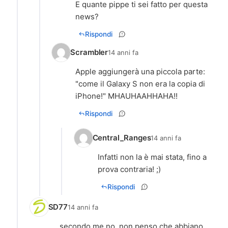
E quante pippe ti sei fatto per questa
news?
Rispondi
Scrambler
14 anni fa
Apple aggiungerà una piccola parte:
"come il Galaxy S non era la copia di
iPhone!" MHAUHAAHHAHA!!
Rispondi
Central_Ranges
14 anni fa
Infatti non la è mai stata, fino a
prova contraria! ;)
Rispondi
SD77
14 anni fa
...secondo me no, non penso che abbiano