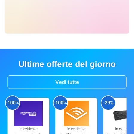
Ultime offerte del giorno
Vedi tutte
-100%
-100%
-29%
In evidenza
In evidenza
In evidenza