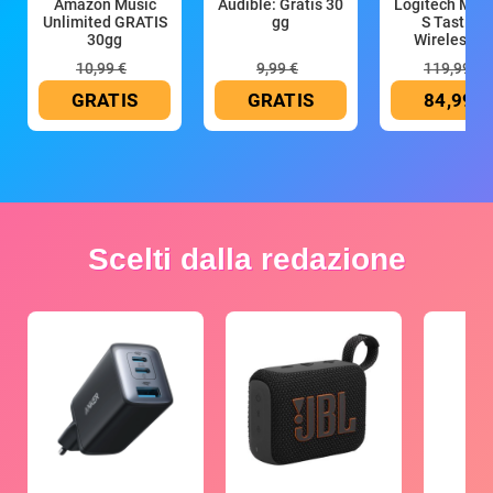
Amazon Music
Audible: Gratis 30
Logitech MX 
Unlimited GRATIS
gg
S Tastiera
30gg
Wireless (G
10,99 €
9,99 €
119,99 €
GRATIS
GRATIS
84,99 €
Scelti dalla redazione