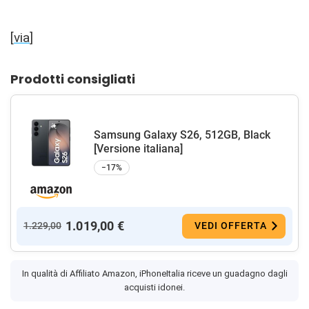
[
via
]
Prodotti consigliati
Samsung Galaxy S26, 512GB, Black
[Versione italiana]
−17%
1.019,00 €
1.229,00
VEDI OFFERTA
In qualità di Affiliato Amazon, iPhoneItalia riceve un guadagno dagli
acquisti idonei.