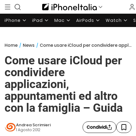
iPhone
iPad
Mac
AirPods
Watch
Home
/
News
/
Come usare iCloud per condividere applicazioni, appuntamenti ed altro con la famiglia – Guida
Come usare iCloud per
condividere
applicazioni,
appuntamenti ed altro
con la famiglia – Guida
Andrea Scrimieri
Condividi
1 Agosto 2012