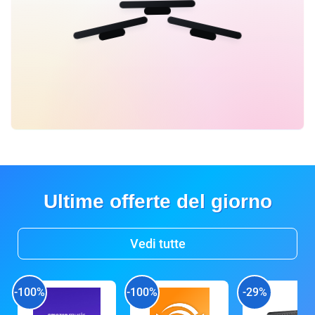
Ultime offerte del giorno
Vedi tutte
-100%
-100%
-29%