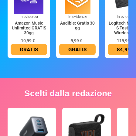
In evidenza
In evidenza
In evidenza
Amazon Music
Audible: Gratis 30
Logitech MX 
Unlimited GRATIS
gg
S Tastiera
30gg
Wireless (G
10,99 €
9,99 €
119,99 €
GRATIS
GRATIS
84,99 €
Scelti dalla redazione