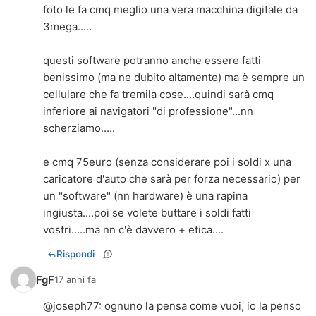
foto le fa cmq meglio una vera macchina digitale da
3mega.....
questi software potranno anche essere fatti
benissimo (ma ne dubito altamente) ma è sempre un
cellulare che fa tremila cose....quindi sarà cmq
inferiore ai navigatori "di professione"...nn
scherziamo.....
e cmq 75euro (senza considerare poi i soldi x una
caricatore d'auto che sarà per forza necessario) per
un "software" (nn hardware) è una rapina
ingiusta....poi se volete buttare i soldi fatti
vostri.....ma nn c'è davvero + etica....
Rispondi
FgF
17 anni fa
@
joseph77
: ognuno la pensa come vuoi, io la penso