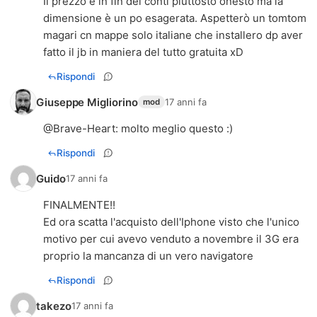
Il prezzo è in fin dei conti piuttosto onesto ma la
dimensione è un po esagerata. Aspetterò un tomtom
magari cn mappe solo italiane che installero dp aver
fatto il jb in maniera del tutto gratuita xD
Rispondi
Giuseppe Migliorino
17 anni fa
mod
@
Brave-Heart
: molto meglio questo :)
Rispondi
Guido
17 anni fa
FINALMENTE!!
Ed ora scatta l'acquisto dell'Iphone visto che l'unico
motivo per cui avevo venduto a novembre il 3G era
proprio la mancanza di un vero navigatore
Rispondi
takezo
17 anni fa