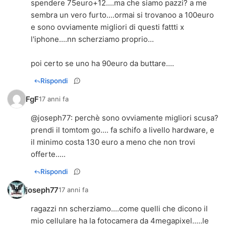
spendere 75euro+12....ma che siamo pazzi? a me
sembra un vero furto....ormai si trovanoo a 100euro
e sono ovviamente migliori di questi fattti x
l'iphone....nn scherziamo proprio...
poi certo se uno ha 90euro da buttare....
Rispondi
FgF
17 anni fa
@
joseph77
: perchè sono ovviamente migliori scusa?
prendi il tomtom go.... fa schifo a livello hardware, e
il minimo costa 130 euro a meno che non trovi
offerte.....
Rispondi
joseph77
17 anni fa
ragazzi nn scherziamo....come quelli che dicono il
mio cellulare ha la fotocamera da 4megapixel.....le