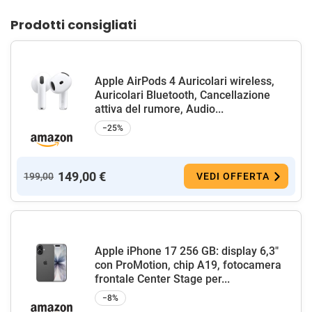
Prodotti consigliati
Apple AirPods 4 Auricolari wireless,
Auricolari Bluetooth, Cancellazione
attiva del rumore, Audio...
−25%
149,00 €
199,00
VEDI OFFERTA
Apple iPhone 17 256 GB: display 6,3"
con ProMotion, chip A19, fotocamera
frontale Center Stage per...
−8%