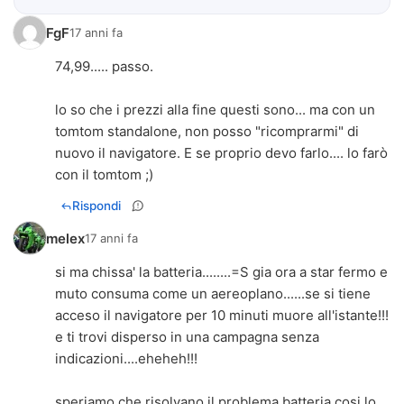
FgF
17 anni fa
74,99..... passo.
lo so che i prezzi alla fine questi sono... ma con un
tomtom standalone, non posso "ricomprarmi" di
nuovo il navigatore. E se proprio devo farlo.... lo farò
con il tomtom ;)
Rispondi
melex
17 anni fa
si ma chissa' la batteria........=S gia ora a star fermo e
muto consuma come un aereoplano......se si tiene
acceso il navigatore per 10 minuti muore all'istante!!!
e ti trovi disperso in una campagna senza
indicazioni....eheheh!!!
speriamo che risolvano il problema batteria cosi lo