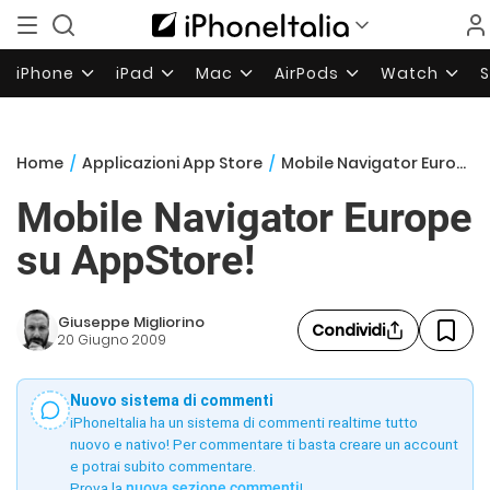
iPhone
iPad
Mac
AirPods
Watch
Home
/
Applicazioni App Store
/
Mobile Navigator Europe su AppStore!
Mobile Navigator Europe
su AppStore!
Giuseppe Migliorino
Condividi
20 Giugno 2009
Nuovo sistema di commenti
iPhoneItalia ha un sistema di commenti realtime tutto
nuovo e nativo! Per commentare ti basta creare un account
e potrai subito commentare.
Prova la
nuova sezione commenti
!