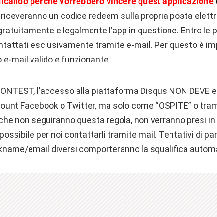
dicando perché vorrebbero vincere quest’applicazione
, riceveranno un codice redeem sulla propria posta elettr
gratuitamente e legalmente l’app in questione. Entro le p
ontattati esclusivamente tramite e-mail. Per questo è im
zo e-mail valido e funzionante.
 CONTEST, l’accesso alla piattaforma Disqus NON DEVE e
ccount Facebook o Twitter, ma solo come “OSPITE” o tra
 che non seguiranno questa regola, non verranno presi i
possibile per noi contattarli tramite mail. Tentativi di p
kname/email diversi comporteranno la squalifica automat