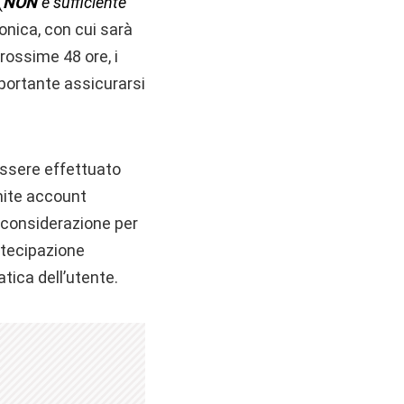
(
NON
è sufficiente
onica, con cui sarà
rossime 48 ore, i
portante assicurarsi
ssere effettuato
mite account
n considerazione per
artecipazione
ica dell’utente.