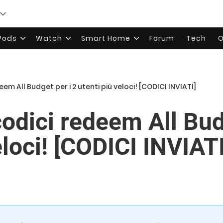
rPods
Watch
Smart Home
Forum
Tech
O
em All Budget per i 2 utenti più veloci! [CODICI INVIATI]
dici redeem All Budg
eloci! [CODICI INVIATI