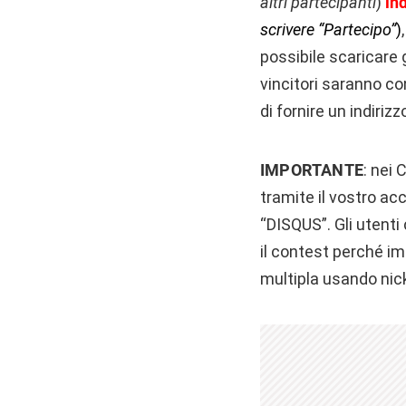
altri partecipanti
)
in
scrivere “Partecipo”
)
possibile scaricare 
vincitori saranno c
di fornire un indiriz
IMPORTANTE
: nei
tramite il vostro a
“DISQUS”. Gli utenti
il contest perché im
multipla usando nic