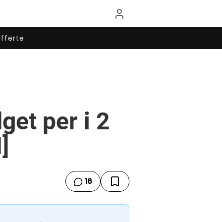
fferte
et per i 2
]
16