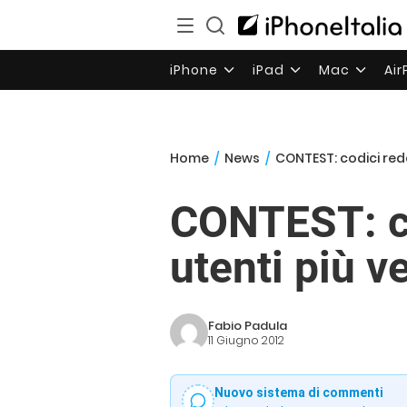
iPhone
iPad
Mac
Ai
Home
/
News
/
CONTEST: codici rede
CONTEST: co
utenti più v
Fabio Padula
11 Giugno 2012
Nuovo sistema di commenti