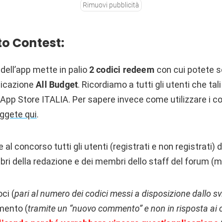
Rimuovi pubblicità
o Contest:
 dell’app mette in palio
2
codici redeem
con cui potete s
licazione
All Budget
. Ricordiamo a tutti gli utenti che tal
u App Store ITALIA
. Per sapere invece come utilizzare i c
eggete qui
.
l concorso tutti gli utenti (registrati e non registrati) d
i della redazione e dei membri dello staff del forum (m
oci (
pari al numero dei codici messi a disposizione dallo s
mento (
tramite un “nuovo commento” e non in risposta ai 