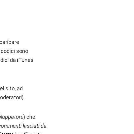
caricare
i codici sono
odici da iTunes
el sito, ad
oderatori).
viluppatore
) che
commenti lasciati da