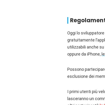
Regolament
Oggi lo sviluppatore
gratuitamente l’app
utilizzabili anche s
oppure da iPhone,
l
Possono partecipare a
esclusione dei membr
I primi utenti più vel
lasceranno un com