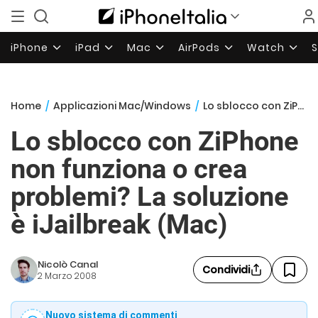
iPhone
iPad
Mac
AirPods
Watch
Home
/
Applicazioni Mac/Windows
/
Lo sblocco con ZiPhone non funziona o crea problemi? La soluzione è iJailbreak (Mac)
Lo sblocco con ZiPhone
non funziona o crea
problemi? La soluzione
è iJailbreak (Mac)
Nicolò Canal
Condividi
2 Marzo 2008
Nuovo sistema di commenti