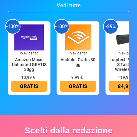
Vedi tutte
-100%
-100%
-29%
In evidenza
In evidenza
In evidenza
Amazon Music
Audible: Gratis 30
Logitech MX 
Unlimited GRATIS
gg
S Tastiera
30gg
Wireless (G
10,99 €
9,99 €
119,99 €
GRATIS
GRATIS
84,99 €
Scelti dalla redazione